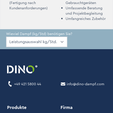
(Fertigung nach
Gebrauchtgeräten
Kundenanforderungen)
Umfassende Beratung
und Projektbegleitung
Umfangreiches Zubehör
Wieviel Dampf (kg/Std) benötigen Sie?
+49 421 5800 44
info@dino-dampf.com
Produkte
Firma