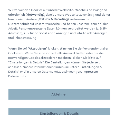
LinkIn Link
Wir verwenden Cookies auf unserer Webseite. Manche sind zwingend
Xing Link
erforderlich (
Notwendig
), damit unsere Webseite zuverlässig und sicher
funktioniert. Andere (
Statistik & Marketing
) verbessern Ihr
Nutzererlebnis auf unserer Webseite und helfen unserem Team bei der
Arbeit. Personenbezogene Daten können verarbeitet werden (z. B. IP-
Adressen), z. B. für personalisierte Anzeigen und Inhalte oder Anzeigen-
und Inhaltsmessung.
Wenn Sie auf
"Akzeptieren"
klicken, stimmen Sie der Verwendung aller
Cookies zu. Wenn Sie eine individuelle Auswahl treffen oder nur die
notwendigen Cookies akzeptieren möchten, klicken Sie bitte auf
DINO Dampferzeuger GmbH - Elektrische Dampferzeuger "Made in
"Einstellungen & Details"
. Die Einstellungen können Sie jederzeit
anpassen. Nähere Informationen finden Sie unter
"Einstellungen &
Germany" 2026
Details"
und in unseren Datenschutzbestimmungen.
Impressum
|
Datenschutz
Ablehnen
Made by BergMedia - Magento2 Design und Entwicklung aus 
Made by BergMedia©
Einstellungen & Details