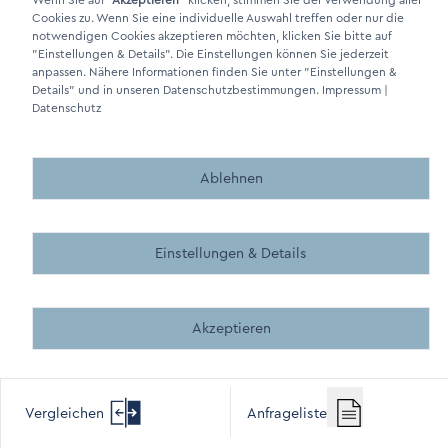
Wenn Sie auf
"Akzeptieren"
klicken, stimmen Sie der Verwendung aller
Cookies zu. Wenn Sie eine individuelle Auswahl treffen oder nur die
notwendigen Cookies akzeptieren möchten, klicken Sie bitte auf
"Einstellungen & Details"
. Die Einstellungen können Sie jederzeit
anpassen. Nähere Informationen finden Sie unter
"Einstellungen &
DINO Dampferzeuger GmbH - Elektrische Dampferzeuger "Made in
Details"
und in unseren Datenschutzbestimmungen.
Impressum
|
Germany" 2026
Datenschutz
Ablehnen
Made by BergMedia - Magento2 Design und Entwicklung aus 
Made by BergMedia©
Einstellungen & Details
Akzeptieren
Vergleichen
Anfrageliste