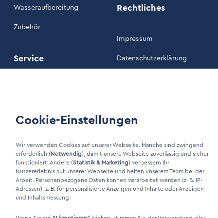
Rechtliches
Wasseraufbereitung
Zubehör
Impressum
Service
Datenschutzerklärung
Unsere AGB
Wartung
Kundenportal
Cookie-Einstellungen
Wir verwenden Cookies auf unserer Webseite. Manche sind zwingend
LinkIn Link
erforderlich (
Notwendig
), damit unsere Webseite zuverlässig und sicher
Xing Link
funktioniert. Andere (
Statistik & Marketing
) verbessern Ihr
Nutzererlebnis auf unserer Webseite und helfen unserem Team bei der
Arbeit. Personenbezogene Daten können verarbeitet werden (z. B. IP-
Adressen), z. B. für personalisierte Anzeigen und Inhalte oder Anzeigen-
und Inhaltsmessung.