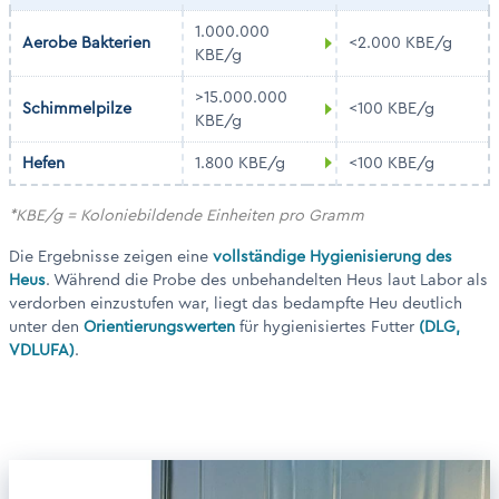
1.000.000
Aerobe Bakterien
<2.000 KBE/g
KBE/g
>15.000.000
Schimmelpilze
<100 KBE/g
KBE/g
Hefen
1.800 KBE/g
<100 KBE/g
*KBE/g = Koloniebildende Einheiten pro Gramm
Die Ergebnisse zeigen eine
vollständige Hygienisierung des
Heus
. Während die Probe des unbehandelten Heus laut Labor als
verdorben einzustufen war, liegt das bedampfte Heu deutlich
unter den
Orientierungswerten
für hygienisiertes Futter
(DLG,
VDLUFA)
.