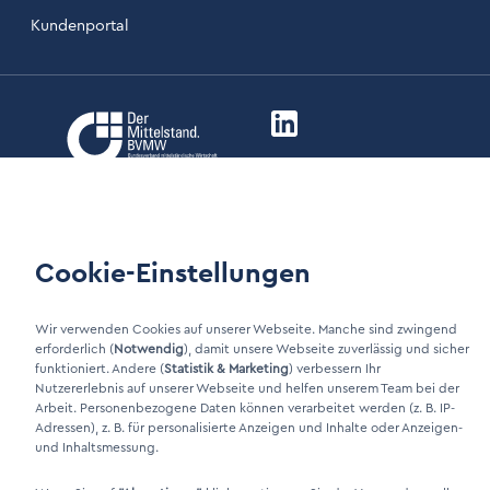
Kundenportal
LinkIn Link
Xing Link
Cookie-Einstellungen
Wir verwenden Cookies auf unserer Webseite. Manche sind zwingend
erforderlich (
Notwendig
), damit unsere Webseite zuverlässig und sicher
DINO Dampferzeuger GmbH - Elektrische Dampferzeuger "Made in
funktioniert. Andere (
Statistik & Marketing
) verbessern Ihr
Germany" 2026
Nutzererlebnis auf unserer Webseite und helfen unserem Team bei der
Arbeit. Personenbezogene Daten können verarbeitet werden (z. B. IP-
Adressen), z. B. für personalisierte Anzeigen und Inhalte oder Anzeigen-
und Inhaltsmessung.