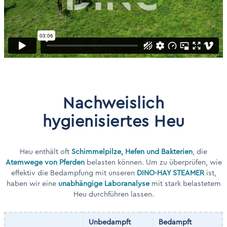
Nachweislich
hygienisiertes Heu
Heu enthält oft
Schimmelpilze, Hefen und Bakterien
, die
Atemwege von Pferden
belasten können. Um zu überprüfen, wie
effektiv die Bedampfung mit unseren
DINO-HAY STEAMER
ist,
haben wir eine
unabhängige Laboranalyse
mit stark belastetem
Heu durchführen lassen.
Unbedampft
Bedampft