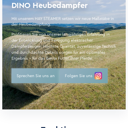
DINO Heubedampfer
Mit unserem HAY STEAMER setzen wir neue Maßstäbe in
der Heubedampfung.
Profitieren Sie von unserer langjährigen Erfahrung in
der Entwicklung und Fertigung elektrischer
Dampferzeuger: Höchste Qualität, zuverlässige Technik
und durchdachte Details sorgen für ein optimales
Ergebnis – für das beste Futter Ihrer Pferde.
Sprechen Sie uns an
Folgen Sie uns