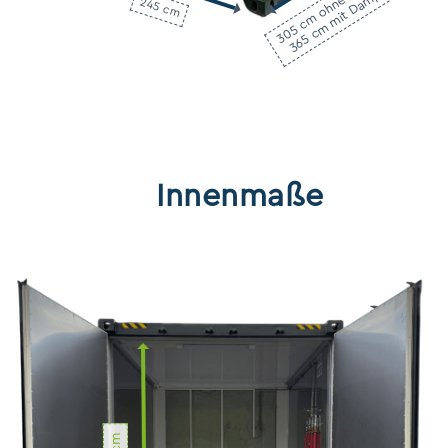
365 cm mit Dampferzeuger
245 cm
Außenhöhe
200 cm
Außentiefe
245 cm
Gesamtlänge ohne Dampferzeuger
Innenmaße
305 cm
Gesamtlänge mit Dampferzeuger
365 cm