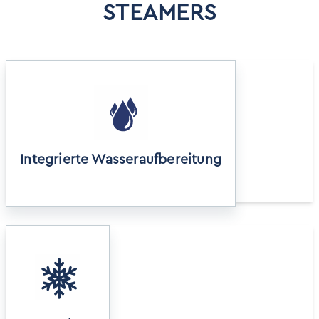
Innentiefe
STEAMERS
280 cm
Die integrierte Enthärtungsanlage schützt den
Dampferzeuger, Leitungen und die Dampflanzen
vor Verkalkung.
Integrierte Wasseraufbereitung
Die Anlage verfügt über einen Frostwächter, der
die Anlage vor Frostschäden schützt.