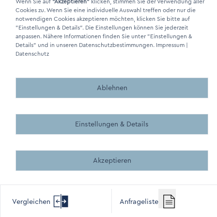
Wenn Sie auf
"Akzeptieren"
klicken, stimmen Sie der Verwendung aller
Cookies zu. Wenn Sie eine individuelle Auswahl treffen oder nur die
Made by BergMedia - Magento2 Design und Entwicklung aus 
Made by BergMedia©
notwendigen Cookies akzeptieren möchten, klicken Sie bitte auf
"Einstellungen & Details"
. Die Einstellungen können Sie jederzeit
anpassen. Nähere Informationen finden Sie unter
"Einstellungen &
Details"
und in unseren Datenschutzbestimmungen.
Impressum
|
Datenschutz
Ablehnen
Einstellungen & Details
Akzeptieren
Vergleichen
Anfrageliste