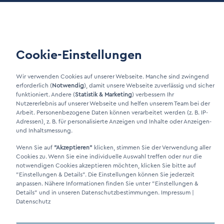
Kundenportal
LinkIn Link
Cookie-Einstellungen
Xing Link
Wir verwenden Cookies auf unserer Webseite. Manche sind zwingend
erforderlich (
Notwendig
), damit unsere Webseite zuverlässig und sicher
funktioniert. Andere (
Statistik & Marketing
) verbessern Ihr
Nutzererlebnis auf unserer Webseite und helfen unserem Team bei der
Arbeit. Personenbezogene Daten können verarbeitet werden (z. B. IP-
Adressen), z. B. für personalisierte Anzeigen und Inhalte oder Anzeigen-
und Inhaltsmessung.
Wenn Sie auf
"Akzeptieren"
klicken, stimmen Sie der Verwendung aller
DINO Dampferzeuger GmbH - Elektrische Dampferzeuger "Made in
Cookies zu. Wenn Sie eine individuelle Auswahl treffen oder nur die
Germany" 2026
notwendigen Cookies akzeptieren möchten, klicken Sie bitte auf
"Einstellungen & Details"
. Die Einstellungen können Sie jederzeit
anpassen. Nähere Informationen finden Sie unter
"Einstellungen &
Details"
und in unseren Datenschutzbestimmungen.
Impressum
|
Datenschutz