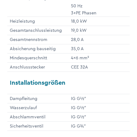
50 Hz
3+PE Phasen
Heizleistung
18,0 kW
Gesamtanschlussleistung
19,0 kW
Gesamtnennstrom
28,0 A
Absicherung bauseitig
35,0 A
Mindesquerschnitt
4x6 mm²
Anschlussstecker
CEE 32A
Installationsgrößen
Dampfleitung
IG G½"
Wasserzulauf
IG G½"
Abschlammventil
IG G½"
Sicherheitsventil
IG G¾"