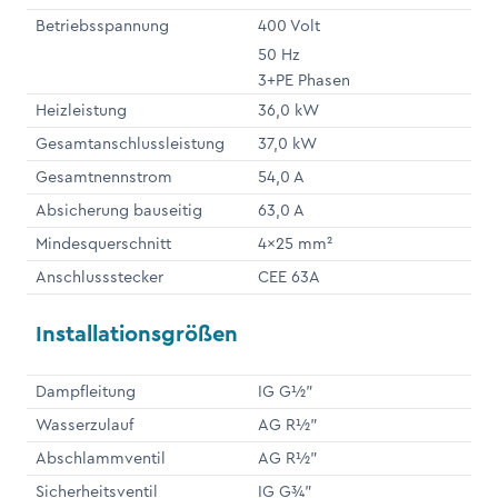
Betriebsspannung
400 Volt
50 Hz
3+PE Phasen
Heizleistung
36,0 kW
Gesamtanschlussleistung
37,0 kW
Gesamtnennstrom
54,0 A
Absicherung bauseitig
63,0 A
Mindesquerschnitt
4x25 mm²
Anschlussstecker
CEE 63A
Installationsgrößen
Dampfleitung
IG G½"
Wasserzulauf
AG R½"
Abschlammventil
AG R½"
Sicherheitsventil
IG G¾"