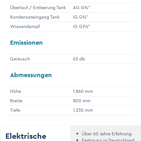
Überlauf / Entleerung Tank
AG G¾"
Kondensateingang Tank
IG G¾"
Wrasendampf
IG G1½"
Emissionen
Geräusch
63 db
Abmessungen
Höhe
1.860 mm
Breite
800 mm
Tiefe
1.230 mm
Elektrische
Über 60 Jahre Erfahrung
Fertigung in Deutschland