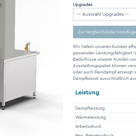
Upgrades
Zur Vergleichsliste hinzufüg
Wir liefern unseren Kunden eff
passenden Leistungsfähigkeit i
Bedürfnisse unserer Kunden und
Ausstattungspaket können vers
oder auch Reindampf erzeugt w
Dampfkessel ausschließlich aus
Leistung
Dampfleistung
Wärmeleistung
Arbeitsdruck
Max. Betriebsdruck