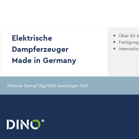
Elektrische
Über 60 J
Fertigung
Dampferzeuger
Internati
Made in Germany
Wieviel Dampf (kg/Std) benötigen Sie?