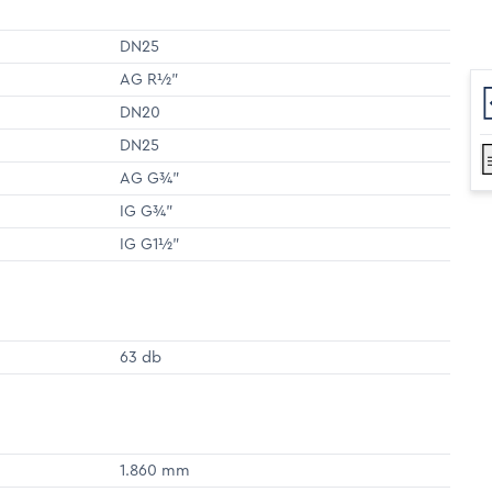
DN25
AG R½"
DN20
DN25
AG G¾"
IG G¾"
IG G1½"
63 db
1.860 mm