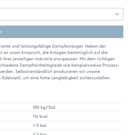
en
iziente und leistungsfähige Dampferzeuger. Neben der
st es unser Anspruch, die Anlagen bestmöglich auf die
 ihrer jeweiligen Industrie anzupassen. Mit dem richtigen
chiedene Dampfreinheitsgrade wie beispielsweise Prozess-
erden. Selbstverständlich produzieren wir unsere
 Edelstahl, um eine hohe Langlebigkeit sicherzustellen.
180 kg/Std.
114 kcal
1-5 bar
5.5 bar