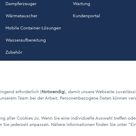
Dampferzeuger
Wartung
Wärmetauscher
Kundenportal
Mobile Container-Lösungen
Wasseraufbereitung
Zubehör
ade in Germany" / © 1960 - 2026
ngend erforderlich (
Notwendig
), damit unsere Webseite zuverlässi
 unserem Team bei der Arbeit. Personenbezogene Daten können verarbe
g aller Cookies zu. Wenn Sie eine individuelle Auswahl treffen od
n Sie jederzeit anpassen. Nähere Informationen finden Sie unter
"Ei