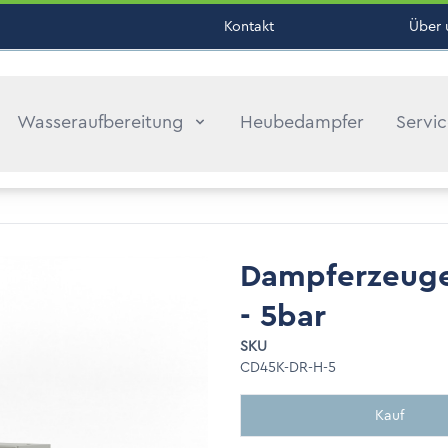
Kontakt
Über 
Wasseraufbereitung
Heubedampfer
Servi
Dampferzeuge
- 5bar
SKU
CD45K-DR-H-5
Kauf