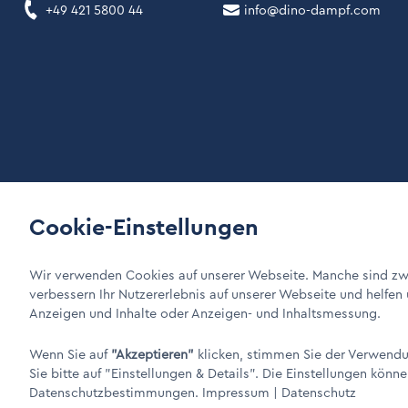
+49 421 5800 44
info@dino-dampf.com
Cookie-Einstellungen
LinkIn Link
Xing Link
DINO Dampferzeuger GmbH - Elektrische Dampferzeuger "M
Wir verwenden Cookies auf unserer Webseite. Manche sind zwi
verbessern Ihr Nutzererlebnis auf unserer Webseite und helfen
Anzeigen und Inhalte oder Anzeigen- und Inhaltsmessung.
Wenn Sie auf
"Akzeptieren"
klicken, stimmen Sie der Verwendun
Sie bitte auf
"Einstellungen & Details"
. Die Einstellungen könne
Datenschutzbestimmungen.
Impressum
|
Datenschutz