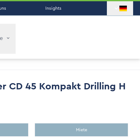
uns
Insights
ce
r CD 45 Kompakt Drilling H
Miete