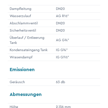
Dampfleitung
DN20
Wasserzulauf
AG R½"
Abschlammventil
DN20
Sicherheitsventil
DN20
Überlauf / Entleerung
AG G¾"
Tank
Kondensateingang Tank
IG G¾"
Wrasendampf
IG G1½"
Emissionen
Geräusch
63 db
Abmessungen
Höhe
2.136 mm