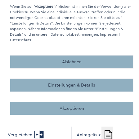
Wenn Sie auf
"Akzeptieren"
klicken, stimmen Sie der Verwendung aller
Cookies zu. Wenn Sie eine individuelle Auswahl treffen oder nur die
DINO Dampferzeuger GmbH - Elektrische Dampferzeuger "Made in
notwendigen Cookies akzeptieren möchten, klicken Sie bitte auf
Germany" 2026
"Einstellungen & Details"
. Die Einstellungen können Sie jederzeit
anpassen. Nähere Informationen finden Sie unter
"Einstellungen &
Details"
und in unseren Datenschutzbestimmungen.
Impressum
|
Datenschutz
Ablehnen
Made by BergMedia - Magento2 Design und Entwicklung aus 
Made by BergMedia©
Einstellungen & Details
Akzeptieren
Vergleichen
Anfrageliste