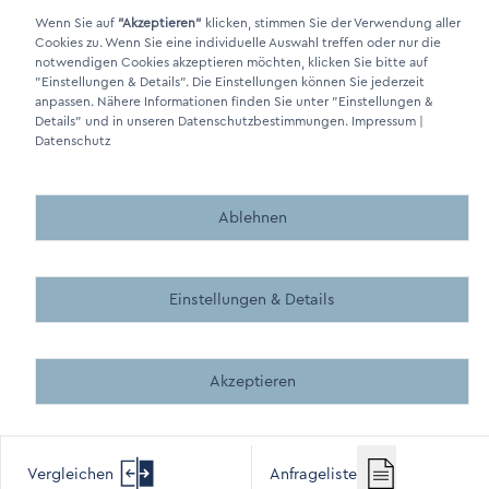
Wenn Sie auf
"Akzeptieren"
klicken, stimmen Sie der Verwendung aller
Cookies zu. Wenn Sie eine individuelle Auswahl treffen oder nur die
DINO Dampferzeuger GmbH - Elektrische Dampferzeuger "Made in
notwendigen Cookies akzeptieren möchten, klicken Sie bitte auf
Germany" 2026
"Einstellungen & Details"
. Die Einstellungen können Sie jederzeit
anpassen. Nähere Informationen finden Sie unter
"Einstellungen &
Details"
und in unseren Datenschutzbestimmungen.
Impressum
|
Datenschutz
Ablehnen
Made by BergMedia - Magento2 Design und Entwicklung aus 
Made by BergMedia©
Einstellungen & Details
Akzeptieren
Vergleichen
Anfrageliste