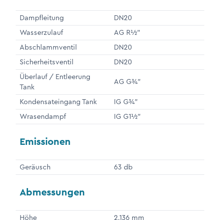
Dampfleitung
DN20
Wasserzulauf
AG R½"
Abschlammventil
DN20
Sicherheitsventil
DN20
Überlauf / Entleerung
AG G¾"
Tank
Kondensateingang Tank
IG G¾"
Wrasendampf
IG G1½"
Emissionen
Geräusch
63 db
Abmessungen
Höhe
2.136 mm