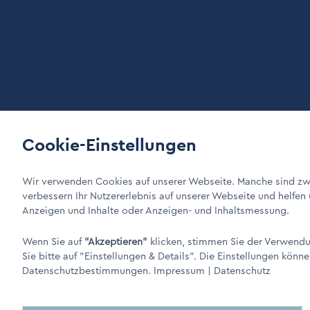
Cookie-Einstellungen
LinkIn Link
Xing Link
DINO Dampferzeuger GmbH - Elektrische Dampferzeuger "M
Wir verwenden Cookies auf unserer Webseite. Manche sind zwi
verbessern Ihr Nutzererlebnis auf unserer Webseite und helfen
Anzeigen und Inhalte oder Anzeigen- und Inhaltsmessung.
Wenn Sie auf
"Akzeptieren"
klicken, stimmen Sie der Verwendun
Sie bitte auf
"Einstellungen & Details"
. Die Einstellungen könne
Datenschutzbestimmungen.
Impressum
|
Datenschutz