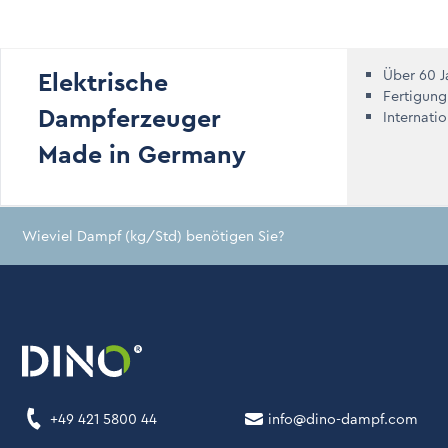
Elektrische
Über 60 J
Fertigung
Dampferzeuger
Internati
Made in Germany
Wieviel Dampf (kg/Std) benötigen Sie?
+49 421 5800 44
info@dino-dampf.com