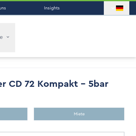
uns
Insights
ce
r CD 72 Kompakt - 5bar
Miete