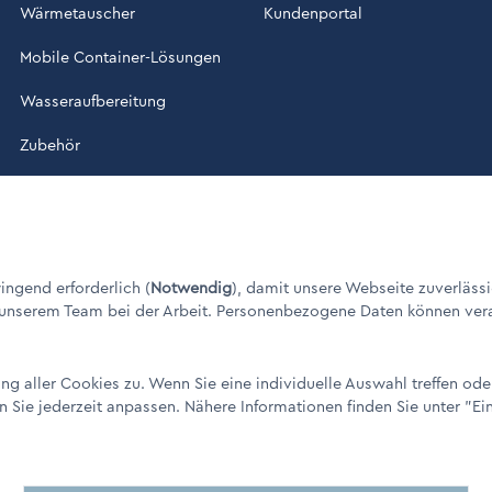
Wärmetauscher
Kundenportal
Mobile Container-Lösungen
Wasseraufbereitung
Zubehör
ade in Germany" / © 1960 - 2026
ngend erforderlich (
Notwendig
), damit unsere Webseite zuverlässi
 unserem Team bei der Arbeit. Personenbezogene Daten können verarbe
g aller Cookies zu. Wenn Sie eine individuelle Auswahl treffen od
n Sie jederzeit anpassen. Nähere Informationen finden Sie unter
"Ei