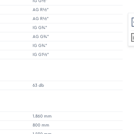
IG G½"
AG R½"
AG R½"
IG G¾"
AG G¾"
IG G¾"
IG G1½"
63 db
1.860 mm
800 mm