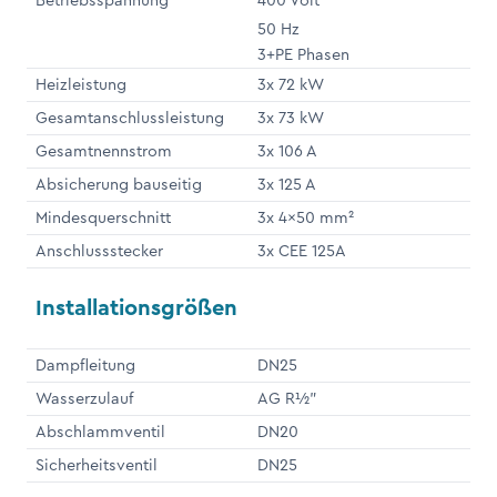
Betriebsspannung
400 Volt
50 Hz
3+PE Phasen
Heizleistung
3x 72 kW
Gesamtanschlussleistung
3x 73 kW
Gesamtnennstrom
3x 106 A
Absicherung bauseitig
3x 125 A
Mindesquerschnitt
3x 4x50 mm²
Anschlussstecker
3x CEE 125A
Installationsgrößen
Dampfleitung
DN25
Wasserzulauf
AG R½"
Abschlammventil
DN20
Sicherheitsventil
DN25