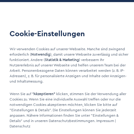
Wartung
Kundenportal
Cookie-Einstellungen
LinkIn Link
Xing Link
Wir verwenden Cookies auf unserer Webseite. Manche sind zwingend
erforderlich (
Notwendig
), damit unsere Webseite zuverlässig und sicher
funktioniert. Andere (
Statistik & Marketing
) verbessern Ihr
Nutzererlebnis auf unserer Webseite und helfen unserem Team bei der
Arbeit. Personenbezogene Daten können verarbeitet werden (z. B. IP-
Adressen), z. B. für personalisierte Anzeigen und Inhalte oder Anzeigen-
und Inhaltsmessung.
Wenn Sie auf
"Akzeptieren"
klicken, stimmen Sie der Verwendung aller
Cookies zu. Wenn Sie eine individuelle Auswahl treffen oder nur die
notwendigen Cookies akzeptieren möchten, klicken Sie bitte auf
DINO Dampferzeuger GmbH - Elektrische Dampferzeuger "Made in
"Einstellungen & Details"
. Die Einstellungen können Sie jederzeit
Germany" 2026
anpassen. Nähere Informationen finden Sie unter
"Einstellungen &
Details"
und in unseren Datenschutzbestimmungen.
Impressum
|
Datenschutz