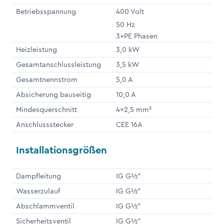
Betriebsspannung
400 Volt
50 Hz
3+PE Phasen
Heizleistung
3,0 kW
Gesamtanschlussleistung
3,5 kW
Gesamtnennstrom
5,0 A
Absicherung bauseitig
10,0 A
Mindesquerschnitt
4x2,5 mm²
Anschlussstecker
CEE 16A
Installationsgrößen
Dampfleitung
IG G½"
Wasserzulauf
IG G½"
Abschlammventil
IG G½"
Sicherheitsventil
IG G½"