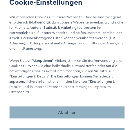
Cookie-Einstellungen
LinkIn Link
Xing Link
Wir verwenden Cookies auf unserer Webseite. Manche sind zwingend
erforderlich (
Notwendig
), damit unsere Webseite zuverlässig und sicher
funktioniert. Andere (
Statistik & Marketing
) verbessern Ihr
Nutzererlebnis auf unserer Webseite und helfen unserem Team bei der
Arbeit. Personenbezogene Daten können verarbeitet werden (z. B. IP-
Adressen), z. B. für personalisierte Anzeigen und Inhalte oder Anzeigen-
und Inhaltsmessung.
Wenn Sie auf
"Akzeptieren"
klicken, stimmen Sie der Verwendung aller
Cookies zu. Wenn Sie eine individuelle Auswahl treffen oder nur die
DINO Dampferzeuger GmbH - Elektrische Dampferzeuger "Made in
notwendigen Cookies akzeptieren möchten, klicken Sie bitte auf
Germany" 2026
"Einstellungen & Details"
. Die Einstellungen können Sie jederzeit
anpassen. Nähere Informationen finden Sie unter
"Einstellungen &
Details"
und in unseren Datenschutzbestimmungen.
Impressum
|
Datenschutz
Ablehnen
Made by BergMedia - Magento2 Design und Entwicklung aus 
Made by BergMedia©