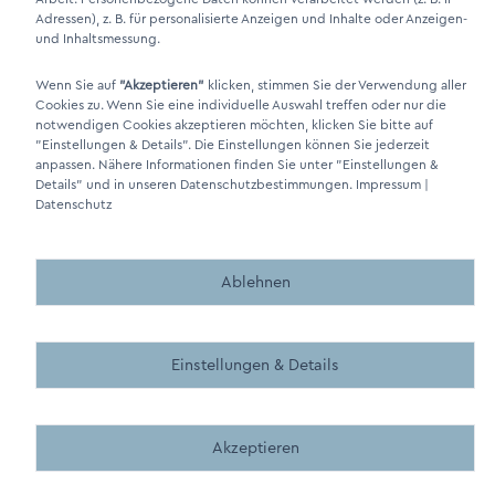
Adressen), z. B. für personalisierte Anzeigen und Inhalte oder Anzeigen-
und Inhaltsmessung.
Wenn Sie auf
"Akzeptieren"
klicken, stimmen Sie der Verwendung aller
Cookies zu. Wenn Sie eine individuelle Auswahl treffen oder nur die
DINO Dampferzeuger GmbH - Elektrische Dampferzeuger "Made in
notwendigen Cookies akzeptieren möchten, klicken Sie bitte auf
Germany" 2026
"Einstellungen & Details"
. Die Einstellungen können Sie jederzeit
anpassen. Nähere Informationen finden Sie unter
"Einstellungen &
Details"
und in unseren Datenschutzbestimmungen.
Impressum
|
Datenschutz
Ablehnen
Made by BergMedia - Magento2 Design und Entwicklung aus 
Made by BergMedia©
Einstellungen & Details
Akzeptieren