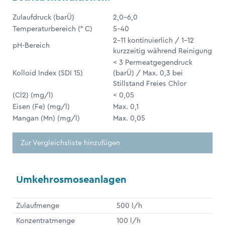
Zulaufdruck (barÜ)
2,0-6,0
Temperaturbereich (° C)
5-40
2-11 kontinuierlich / 1-12
pH-Bereich
kurzzeitig während Reinigung
< 3 Permeatgegendruck
Kolloid Index (SDI 15)
(barÜ) / Max. 0,3 bei
Stillstand Freies Chlor
(Cl2) (mg/l)
< 0,05
Eisen (Fe) (mg/l)
Max. 0,1
Mangan (Mn) (mg/l)
Max. 0,05
Zur Vergleichsliste hinzufügen
Umkehrosmoseanlagen
Zulaufmenge
500 l/h
Konzentratmenge
100 l/h