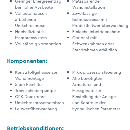
Geringer Energieeintrag
Platzsparende
bei hoher Ausbeute
Wandinstallation
Vollautomatisch
Zuverlässige
arbeitende
Betriebsweise mit
Umkehrosmose
Produktleitwertüberwachung
Hocheffizientes
Einfache Inbetriebnahme
Membransystem
Optional mit
Vollständig vormontiert
Schwenkrahmen oder
Standrahmen erhältlich
Komponenten:
Kunststoffgehäuse zur
Mikroprozessorsteuerung
Wandmontage
Alle benötigten
5 μm Feinfilter
Armaturen und
Trennschieberpumpe
Messgeräte zur
GFK Druckrohre
Einstellung der Anlage
Umkehrosmosemembran
und Kontrolle der
Leitwertüberwachung
hydraulischen Parameter
Betriebskonditionen: