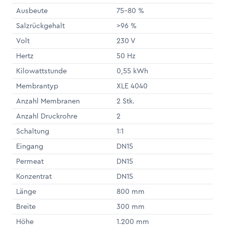
Ausbeute
75-80 %
Salzrückgehalt
>96 %
Volt
230 V
Hertz
50 Hz
Kilowattstunde
0,55 kWh
Membrantyp
XLE 4040
Anzahl Membranen
2 Stk.
Anzahl Druckrohre
2
Schaltung
1:1
Eingang
DN15
Permeat
DN15
Konzentrat
DN15
Länge
800 mm
Breite
300 mm
Höhe
1.200 mm