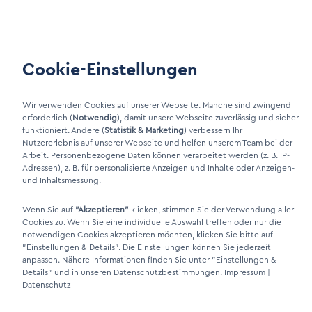
Unsere AGB
Wartung
Cookie-Einstellungen
Kundenportal
Wir verwenden Cookies auf unserer Webseite. Manche sind zwingend
erforderlich (
Notwendig
), damit unsere Webseite zuverlässig und sicher
LinkIn Link
funktioniert. Andere (
Statistik & Marketing
) verbessern Ihr
Xing Link
Nutzererlebnis auf unserer Webseite und helfen unserem Team bei der
Arbeit. Personenbezogene Daten können verarbeitet werden (z. B. IP-
Adressen), z. B. für personalisierte Anzeigen und Inhalte oder Anzeigen-
und Inhaltsmessung.
Wenn Sie auf
"Akzeptieren"
klicken, stimmen Sie der Verwendung aller
Cookies zu. Wenn Sie eine individuelle Auswahl treffen oder nur die
notwendigen Cookies akzeptieren möchten, klicken Sie bitte auf
"Einstellungen & Details"
. Die Einstellungen können Sie jederzeit
anpassen. Nähere Informationen finden Sie unter
"Einstellungen &
Details"
und in unseren Datenschutzbestimmungen.
Impressum
|
DINO Dampferzeuger GmbH - Elektrische Dampferzeuger "Made in
Datenschutz
Germany" 2026