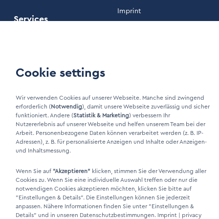
Imprint
Services
Privacy policy
Maintenance
Our Terms and Conditions
Cookie settings
Customer area
Wir verwenden Cookies auf unserer Webseite. Manche sind zwingend
erforderlich (
Notwendig
), damit unsere Webseite zuverlässig und sicher
LinkIn Link
funktioniert. Andere (
Statistik & Marketing
) verbessern Ihr
Xing Link
Nutzererlebnis auf unserer Webseite und helfen unserem Team bei der
Arbeit. Personenbezogene Daten können verarbeitet werden (z. B. IP-
Adressen), z. B. für personalisierte Anzeigen und Inhalte oder Anzeigen-
und Inhaltsmessung.
Wenn Sie auf
"Akzeptieren"
klicken, stimmen Sie der Verwendung aller
Cookies zu. Wenn Sie eine individuelle Auswahl treffen oder nur die
notwendigen Cookies akzeptieren möchten, klicken Sie bitte auf
"Einstellungen & Details"
. Die Einstellungen können Sie jederzeit
anpassen. Nähere Informationen finden Sie unter
"Einstellungen &
DINO Dampferzeuger GmbH - Electric steam generators "Made in
Details"
und in unseren Datenschutzbestimmungen.
Imprint
|
privacy