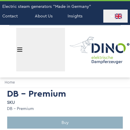
Electric steam generators "Made in Germany"
Contact
About Us
Insights
Home
DB - Premium
SKU
DB - Premium
Buy