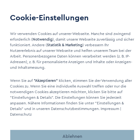
Wartung
Cookie-Einstellungen
Kundenportal
Wir verwenden Cookies auf unserer Webseite. Manche sind zwingend
erforderlich (
Notwendig
), damit unsere Webseite zuverlässig und sicher
LinkIn Link
funktioniert. Andere (
Statistik & Marketing
) verbessern Ihr
Nutzererlebnis auf unserer Webseite und helfen unserem Team bei der
Xing Link
Arbeit. Personenbezogene Daten können verarbeitet werden (z. B. IP-
Adressen), z. B. für personalisierte Anzeigen und Inhalte oder Anzeigen-
und Inhaltsmessung.
Wenn Sie auf
"Akzeptieren"
klicken, stimmen Sie der Verwendung aller
Cookies zu. Wenn Sie eine individuelle Auswahl treffen oder nur die
notwendigen Cookies akzeptieren möchten, klicken Sie bitte auf
"Einstellungen & Details"
. Die Einstellungen können Sie jederzeit
anpassen. Nähere Informationen finden Sie unter
"Einstellungen &
Details"
und in unseren Datenschutzbestimmungen.
Impressum
|
DINO Dampferzeuger GmbH - Elektrische Dampferzeuger "Made in
Datenschutz
Germany" 2026
Ablehnen