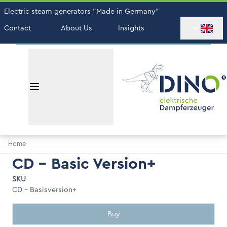
Electric steam generators "Made in Germany"
Contact
About Us
Insights
Home
CD - Basic Version+
SKU
CD - Basisversion+
Buy