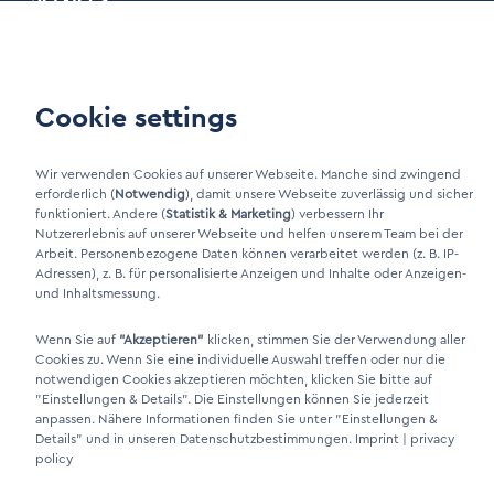
Privacy policy
Maintenance
Our Terms and Conditions
Cookie settings
Customer area
Wir verwenden Cookies auf unserer Webseite. Manche sind zwingend
erforderlich (
Notwendig
), damit unsere Webseite zuverlässig und sicher
LinkIn Link
funktioniert. Andere (
Statistik & Marketing
) verbessern Ihr
Xing Link
Nutzererlebnis auf unserer Webseite und helfen unserem Team bei der
Arbeit. Personenbezogene Daten können verarbeitet werden (z. B. IP-
Adressen), z. B. für personalisierte Anzeigen und Inhalte oder Anzeigen-
und Inhaltsmessung.
Wenn Sie auf
"Akzeptieren"
klicken, stimmen Sie der Verwendung aller
Cookies zu. Wenn Sie eine individuelle Auswahl treffen oder nur die
notwendigen Cookies akzeptieren möchten, klicken Sie bitte auf
"Einstellungen & Details"
. Die Einstellungen können Sie jederzeit
anpassen. Nähere Informationen finden Sie unter
"Einstellungen &
Details"
und in unseren Datenschutzbestimmungen.
Imprint
|
privacy
DINO Dampferzeuger GmbH - Electric steam generators "Made in
policy
Germany" 2026