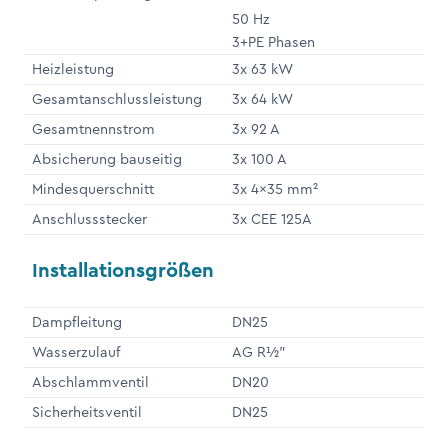
50 Hz
3+PE Phasen
Heizleistung
3x 63 kW
Gesamtanschlussleistung
3x 64 kW
Gesamtnennstrom
3x 92 A
Absicherung bauseitig
3x 100 A
Mindesquerschnitt
3x 4x35 mm²
Anschlussstecker
3x CEE 125A
Installationsgrößen
Dampfleitung
DN25
Wasserzulauf
AG R½"
Abschlammventil
DN20
Sicherheitsventil
DN25