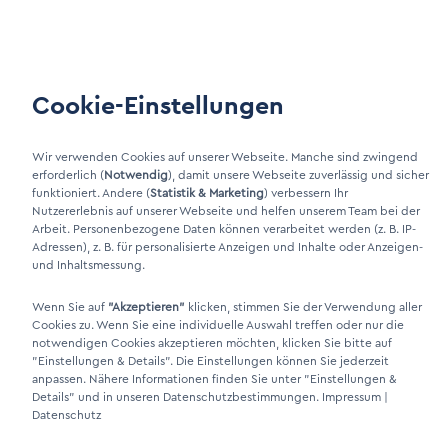
Wartung
Kundenportal
Cookie-Einstellungen
LinkIn Link
Xing Link
Wir verwenden Cookies auf unserer Webseite. Manche sind zwingend
erforderlich (
Notwendig
), damit unsere Webseite zuverlässig und sicher
funktioniert. Andere (
Statistik & Marketing
) verbessern Ihr
Nutzererlebnis auf unserer Webseite und helfen unserem Team bei der
Arbeit. Personenbezogene Daten können verarbeitet werden (z. B. IP-
Adressen), z. B. für personalisierte Anzeigen und Inhalte oder Anzeigen-
und Inhaltsmessung.
Wenn Sie auf
"Akzeptieren"
klicken, stimmen Sie der Verwendung aller
Cookies zu. Wenn Sie eine individuelle Auswahl treffen oder nur die
notwendigen Cookies akzeptieren möchten, klicken Sie bitte auf
DINO Dampferzeuger GmbH - Elektrische Dampferzeuger "Made in
"Einstellungen & Details"
. Die Einstellungen können Sie jederzeit
Germany" 2026
anpassen. Nähere Informationen finden Sie unter
"Einstellungen &
Details"
und in unseren Datenschutzbestimmungen.
Impressum
|
Datenschutz