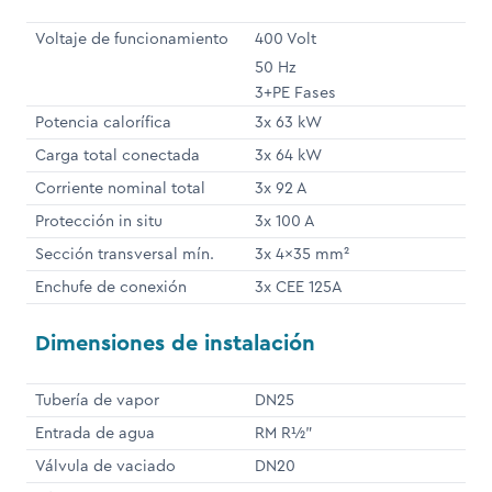
Voltaje de funcionamiento
400 Volt
50 Hz
3+PE Fases
Potencia calorífica
3x 63 kW
Carga total conectada
3x 64 kW
Corriente nominal total
3x 92 A
Protección in situ
3x 100 A
Sección transversal mín.
3x 4x35 mm²
Enchufe de conexión
3x CEE 125A
Dimensiones de instalación
Tubería de vapor
DN25
Entrada de agua
RM R½"
Válvula de vaciado
DN20