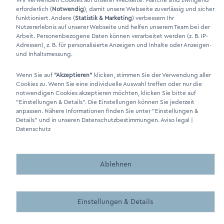
Wir verwenden Cookies auf unserer Webseite. Manche sind zwingend
erforderlich (
Notwendig
), damit unsere Webseite zuverlässig und sicher
funktioniert. Andere (
Statistik & Marketing
) verbessern Ihr
Nutzererlebnis auf unserer Webseite und helfen unserem Team bei der
Arbeit. Personenbezogene Daten können verarbeitet werden (z. B. IP-
Adressen), z. B. für personalisierte Anzeigen und Inhalte oder Anzeigen-
und Inhaltsmessung.
Wenn Sie auf
"Akzeptieren"
klicken, stimmen Sie der Verwendung aller
Cookies zu. Wenn Sie eine individuelle Auswahl treffen oder nur die
DINO Dampferzeuger GmbH - Generadores de vapor eléctricos
notwendigen Cookies akzeptieren möchten, klicken Sie bitte auf
"Made in Germany" 2026
"Einstellungen & Details"
. Die Einstellungen können Sie jederzeit
anpassen. Nähere Informationen finden Sie unter
"Einstellungen &
Details"
und in unseren Datenschutzbestimmungen.
Aviso legal
|
Datenschutz
Ablehnen
Made by BergMedia - Magento2 Design und Entwicklung aus 
Made by BergMedia©
Einstellungen & Details