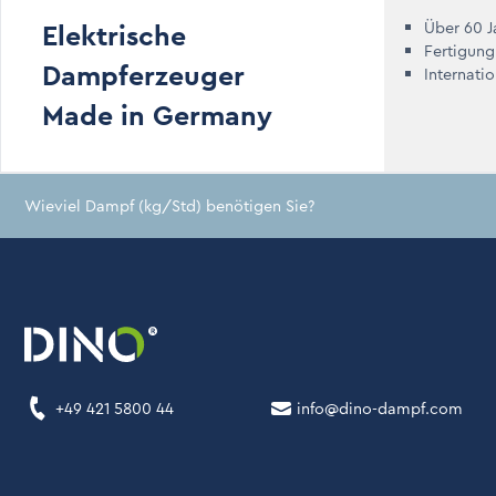
Elektrische
Über 60 J
Fertigung
Dampferzeuger
Internati
Made in Germany
Wieviel Dampf (kg/Std) benötigen Sie?
+49 421 5800 44
info@dino-dampf.com