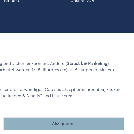
Kontakt
Unsere AGB
g und sicher funktioniert. Andere (
Statistik & Marketing
)
itet werden (z. B. IP-Adressen), z. B. für personalisierte
er nur die notwendigen Cookies akzeptieren möchten, klicken
nstellungen & Details"
und in unseren
Made by BergMedia©
Akzeptieren