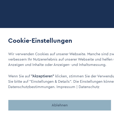
Cookie-Einstellungen
LinkIn Link
Xing Link
DINO Dampferzeuger GmbH - Elektrische Dampferzeuger "M
Wir verwenden Cookies auf unserer Webseite. Manche sind zwi
verbessern Ihr Nutzererlebnis auf unserer Webseite und helfen
Anzeigen und Inhalte oder Anzeigen- und Inhaltsmessung.
Wenn Sie auf
"Akzeptieren"
klicken, stimmen Sie der Verwendun
Sie bitte auf
"Einstellungen & Details"
. Die Einstellungen könne
Datenschutzbestimmungen.
Impressum
|
Datenschutz
Made by BergMedia - Magento2 Design und Entwicklung aus B
Ablehnen