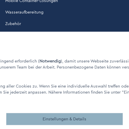
Mobile Container-Lösungen
Wasseraufbereitung
Zubehör
ade in Germany" / © 1960 - 2026
ngend erforderlich (
Notwendig
), damit unsere Webseite zuverlässi
 unserem Team bei der Arbeit. Personenbezogene Daten können verarbe
g aller Cookies zu. Wenn Sie eine individuelle Auswahl treffen od
n Sie jederzeit anpassen. Nähere Informationen finden Sie unter
"Ei
remen
Einstellungen & Details