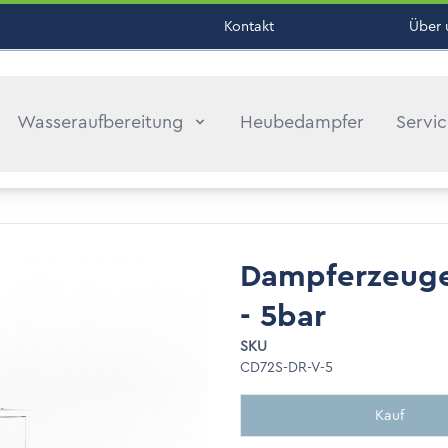
Kontakt
Über 
Wasseraufbereitung
Heubedampfer
Servi
Dampferzeuger
- 5bar
SKU
CD72S-DR-V-5
Kauf