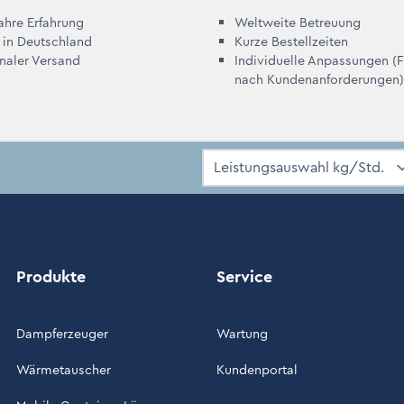
ahre Erfahrung
Weltweite Betreuung
 in Deutschland
Kurze Bestellzeiten
onaler Versand
Individuelle Anpassungen (
nach Kundenanforderungen)
Produkte
Service
Dampferzeuger
Wartung
Wärmetauscher
Kundenportal