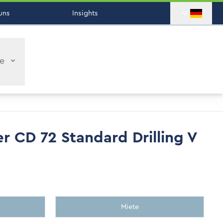
uns
Insights
ce
 CD 72 Standard Drilling V
Miete