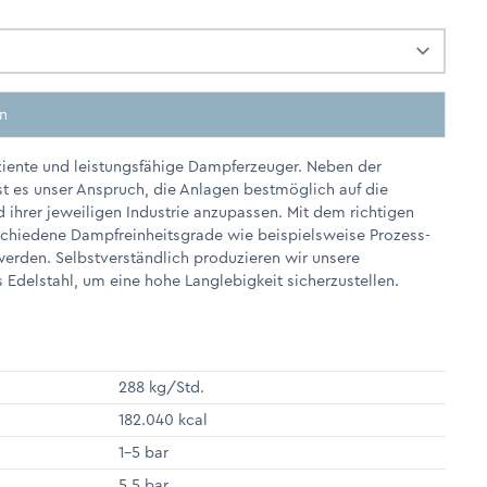
en
iziente und leistungsfähige Dampferzeuger. Neben der
st es unser Anspruch, die Anlagen bestmöglich auf die
 ihrer jeweiligen Industrie anzupassen. Mit dem richtigen
chiedene Dampfreinheitsgrade wie beispielsweise Prozess-
erden. Selbstverständlich produzieren wir unsere
 Edelstahl, um eine hohe Langlebigkeit sicherzustellen.
288 kg/Std.
182.040 kcal
1-5 bar
5.5 bar