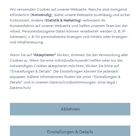
Xing Link
Wir verwenden Cookies auf unserer Webseite. Manche sind zwingend
erforderlich (
Notwendig
), damit unsere Webseite zuverlässig und sicher
funktioniert. Andere (
Statistik & Marketing
) verbessern Ihr
Nutzererlebnis auf unserer Webseite und helfen unserem Team bei der
Arbeit. Personenbezogene Daten können verarbeitet werden (z. B. IP-
Adressen), z. B. für personalisierte Anzeigen und Inhalte oder Anzeigen-
und Inhaltsmessung.
Wenn Sie auf
"Akzeptieren"
klicken, stimmen Sie der Verwendung aller
Cookies zu. Wenn Sie eine individuelle Auswahl treffen oder nur die
DINO Dampferzeuger GmbH - Generadores de vapor eléctricos
notwendigen Cookies akzeptieren möchten, klicken Sie bitte auf
"Made in Germany" 2026
"Einstellungen & Details"
. Die Einstellungen können Sie jederzeit
anpassen. Nähere Informationen finden Sie unter
"Einstellungen &
Details"
und in unseren Datenschutzbestimmungen.
Aviso legal
|
Datenschutz
Ablehnen
Made by BergMedia - Magento2 Design und Entwicklung aus 
Made by BergMedia©
Einstellungen & Details