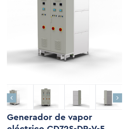
Generador de vapor
eléctrico CD72S-DR-V-5