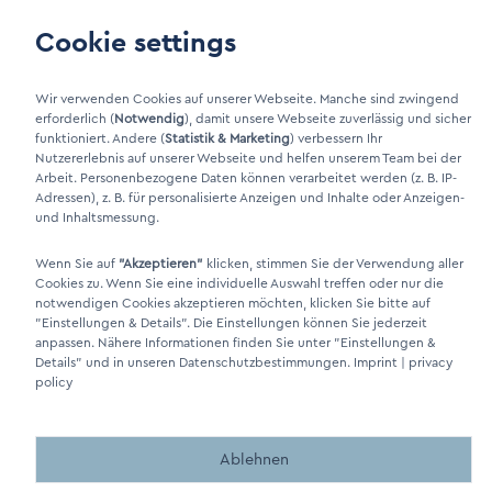
Customer area
Cookie settings
Wir verwenden Cookies auf unserer Webseite. Manche sind zwingend
LinkIn Link
erforderlich (
Notwendig
), damit unsere Webseite zuverlässig und sicher
Xing Link
funktioniert. Andere (
Statistik & Marketing
) verbessern Ihr
Nutzererlebnis auf unserer Webseite und helfen unserem Team bei der
Arbeit. Personenbezogene Daten können verarbeitet werden (z. B. IP-
Adressen), z. B. für personalisierte Anzeigen und Inhalte oder Anzeigen-
und Inhaltsmessung.
Wenn Sie auf
"Akzeptieren"
klicken, stimmen Sie der Verwendung aller
Cookies zu. Wenn Sie eine individuelle Auswahl treffen oder nur die
notwendigen Cookies akzeptieren möchten, klicken Sie bitte auf
"Einstellungen & Details"
. Die Einstellungen können Sie jederzeit
DINO Dampferzeuger GmbH - Electric steam generators "Made in
anpassen. Nähere Informationen finden Sie unter
"Einstellungen &
Germany" 2026
Details"
und in unseren Datenschutzbestimmungen.
Imprint
|
privacy
policy
Ablehnen