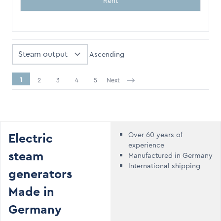
Rent
Sort By
Ascending
1
2
3
4
5
Next
You're currently reading page
Electric
Over 60 years of
experience
steam
Manufactured in Germany
International shipping
generators
Made in
Germany