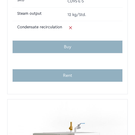
SKU
CD9S-E-5
Steam output
12 kg/Std.
Condensate recirculation
Buy
Rent