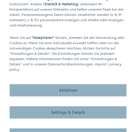
funktioniert. Andere (
Statistik & Marketing
) verbessern Ihr
Nutzererlebnis auf unserer Webseite und helfen unserem Team bei der
Arbeit. Personenbezogene Daten können verarbeitet werden (z. B. IP-
Adressen), z. B. für personalisierte Anzeigen und Inhalte oder Anzeigen-
Made by BergMedia - Magento2 Design und Entwicklung aus 
Made by BergMedia©
und Inhaltsmessung.
Wenn Sie auf
"Akzeptieren"
klicken, stimmen Sie der Verwendung aller
Cookies zu. Wenn Sie eine individuelle Auswahl treffen oder nur die
notwendigen Cookies akzeptieren möchten, klicken Sie bitte auf
"Einstellungen & Details"
. Die Einstellungen können Sie jederzeit
anpassen. Nähere Informationen finden Sie unter
"Einstellungen &
Details"
und in unseren Datenschutzbestimmungen.
Imprint
|
privacy
policy
Ablehnen
Settings & Details