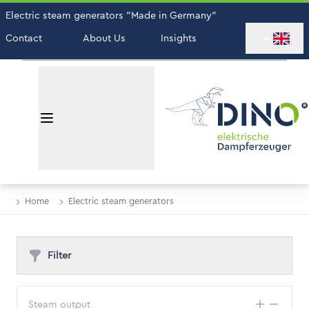
Electric steam generators "Made in Germany"
Contact
About Us
Insights
Home
Electric steam generators
Filter
Steam output