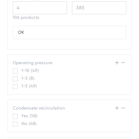
106 products
OK
Operating pressure
1-10
(
49
)
1-3
(
8
)
1-5
(
49
)
Condensate recirculation
Yes
(
58
)
No
(
48
)