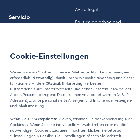
Aviso legal
Servicio
Política de privacidad
Nuestros Términos y
Mantenimiento
Condiciones
Área de clientes
Cookie-Einstellungen
Wir verwenden Cookies auf unserer Webseite. Manche sind zwingend
LinkIn Link
erforderlich (
Notwendig
), damit unsere Webseite zuverlässig und sicher
funktioniert. Andere (
Statistik & Marketing
) verbessern Ihr
Xing Link
Nutzererlebnis auf unserer Webseite und helfen unserem Team bei der
Arbeit. Personenbezogene Daten können verarbeitet werden (z. B. IP-
Adressen), z. B. für personalisierte Anzeigen und Inhalte oder Anzeigen-
und Inhaltsmessung.
Wenn Sie auf
"Akzeptieren"
klicken, stimmen Sie der Verwendung aller
Cookies zu. Wenn Sie eine individuelle Auswahl treffen oder nur die
notwendigen Cookies akzeptieren möchten, klicken Sie bitte auf
"Einstellungen & Details"
. Die Einstellungen können Sie jederzeit