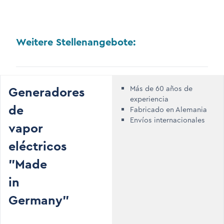
Weitere Stellenangebote:
Generadores
Más de 60 años de
experiencia
de
Fabricado en Alemania
Envíos internacionales
vapor
eléctricos
"Made
in
Germany"