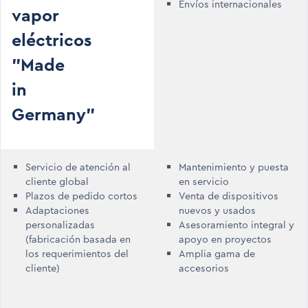
Envíos internacionales
vapor
eléctricos
"Made
in
Germany"
Servicio de atención al
Mantenimiento y puesta
cliente global
en servicio
Plazos de pedido cortos
Venta de dispositivos
Adaptaciones
nuevos y usados
personalizadas
Asesoramiento integral y
(fabricación basada en
apoyo en proyectos
los requerimientos del
Amplia gama de
cliente)
accesorios