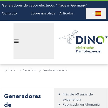
Generadores de vapor eléctricos "Made in Germany"
Contacto
Sobre nosotros
Artículos
Inicio
Servicios
Puesta en servicio
We can't find products matching the selection.
Generadores
Más de 60 años de
experiencia
de
Fabricado en Alemania