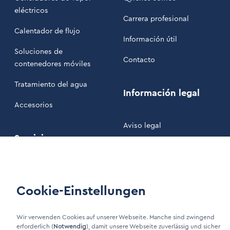
eléctricos
Carrera profesional
Calentador de flujo
Información útil
Soluciones de
Contacto
contenedores móviles
Tratamiento del agua
Información legal
Accesorios
Aviso legal
Servicio
Política de privacidad
Nuestros Términos y
Mantenimiento
Condiciones
Cookie-Einstellungen
Área de clientes
Wir verwenden Cookies auf unserer Webseite. Manche sind zwingend
erforderlich (
Notwendig
), damit unsere Webseite zuverlässig und sicher