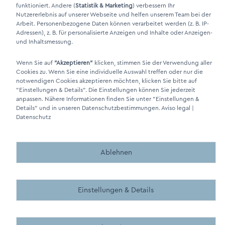
LinkIn Link
funktioniert. Andere (
Statistik & Marketing
) verbessern Ihr
Nutzererlebnis auf unserer Webseite und helfen unserem Team bei der
Xing Link
Arbeit. Personenbezogene Daten können verarbeitet werden (z. B. IP-
Adressen), z. B. für personalisierte Anzeigen und Inhalte oder Anzeigen-
und Inhaltsmessung.
Wenn Sie auf
"Akzeptieren"
klicken, stimmen Sie der Verwendung aller
Cookies zu. Wenn Sie eine individuelle Auswahl treffen oder nur die
notwendigen Cookies akzeptieren möchten, klicken Sie bitte auf
"Einstellungen & Details"
. Die Einstellungen können Sie jederzeit
anpassen. Nähere Informationen finden Sie unter
"Einstellungen &
Details"
und in unseren Datenschutzbestimmungen.
Aviso legal
|
DINO Dampferzeuger GmbH - Generadores de vapor eléctricos
Datenschutz
"Made in Germany" 2026
Ablehnen
Einstellungen & Details
Made by BergMedia - Magento2 Design und Entwicklung aus 
Made by BergMedia©