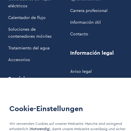
eléctricos
Carrera profesional
Calentador de flujo
Información útil
Soluciones de
Contacto
contenedores móviles
Tratamiento del agua
Información legal
Accesorios
Aviso legal
Servicio
Política de privacidad
Nuestros Términos y
Mantenimiento
Condiciones
Cookie-Einstellungen
Área de clientes
Wir verwenden Cookies auf unserer Webseite. Manche sind zwingend
erforderlich (
Notwendig
), damit unsere Webseite zuverlässig und sicher