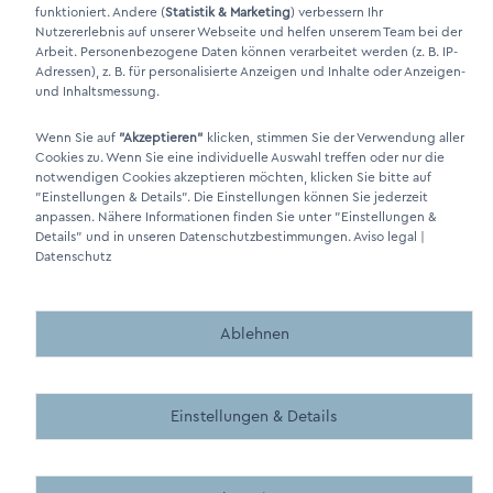
LinkIn Link
funktioniert. Andere (
Statistik & Marketing
) verbessern Ihr
Nutzererlebnis auf unserer Webseite und helfen unserem Team bei der
Xing Link
Arbeit. Personenbezogene Daten können verarbeitet werden (z. B. IP-
Adressen), z. B. für personalisierte Anzeigen und Inhalte oder Anzeigen-
und Inhaltsmessung.
Wenn Sie auf
"Akzeptieren"
klicken, stimmen Sie der Verwendung aller
Cookies zu. Wenn Sie eine individuelle Auswahl treffen oder nur die
notwendigen Cookies akzeptieren möchten, klicken Sie bitte auf
"Einstellungen & Details"
. Die Einstellungen können Sie jederzeit
anpassen. Nähere Informationen finden Sie unter
"Einstellungen &
Details"
und in unseren Datenschutzbestimmungen.
Aviso legal
|
DINO Dampferzeuger GmbH - Generadores de vapor eléctricos
Datenschutz
"Made in Germany" 2026
Ablehnen
Einstellungen & Details
Made by BergMedia - Magento2 Design und Entwicklung aus 
Made by BergMedia©