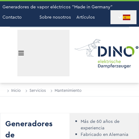
Generadores de vapor eléctricos "Made in Germany"
Contacto
Sobre nosotros
Artículos
Inicio
Servicios
Mantenimiento
We can't find products matching the selection.
Generadores
Más de 60 años de
experiencia
de
Fabricado en Alemania