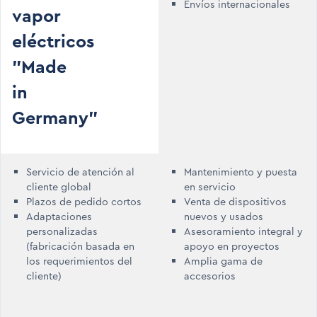
Envíos internacionales
vapor
eléctricos
"Made
in
Germany"
Servicio de atención al
Mantenimiento y puesta
cliente global
en servicio
Plazos de pedido cortos
Venta de dispositivos
Adaptaciones
nuevos y usados
personalizadas
Asesoramiento integral y
(fabricación basada en
apoyo en proyectos
los requerimientos del
Amplia gama de
cliente)
accesorios