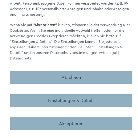
Arbeit. Personenbezogene Daten können verarbeitet werden (z. B. IP-
Adressen), z. B. für personalisierte Anzeigen und Inhalte oder Anzeigen-
DINO Dampferzeuger GmbH - Generadores de vapor eléctricos
und Inhaltsmessung.
"Made in Germany" 2026
Wenn Sie auf
"Akzeptieren"
klicken, stimmen Sie der Verwendung aller
Cookies zu. Wenn Sie eine individuelle Auswahl treffen oder nur die
notwendigen Cookies akzeptieren möchten, klicken Sie bitte auf
"Einstellungen & Details"
. Die Einstellungen können Sie jederzeit
anpassen. Nähere Informationen finden Sie unter
"Einstellungen &
Details"
und in unseren Datenschutzbestimmungen.
Aviso legal
|
Made by BergMedia - Magento2 Design und Entwicklung aus 
Made by BergMedia©
Datenschutz
Ablehnen
Einstellungen & Details
Akzeptieren