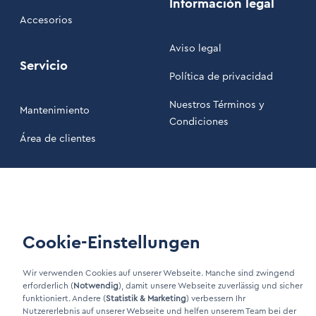
Información legal
Accesorios
Aviso legal
Servicio
Política de privacidad
Nuestros Términos y
Mantenimiento
Condiciones
Área de clientes
LinkIn Link
Xing Link
Cookie-Einstellungen
Wir verwenden Cookies auf unserer Webseite. Manche sind zwingend
erforderlich (
Notwendig
), damit unsere Webseite zuverlässig und sicher
funktioniert. Andere (
Statistik & Marketing
) verbessern Ihr
Nutzererlebnis auf unserer Webseite und helfen unserem Team bei der