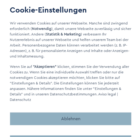
Cookie-Einstellungen
LinkIn Link
Xing Link
Wir verwenden Cookies auf unserer Webseite. Manche sind zwingend
erforderlich (
Notwendig
), damit unsere Webseite zuverlässig und sicher
funktioniert. Andere (
Statistik & Marketing
) verbessern Ihr
Nutzererlebnis auf unserer Webseite und helfen unserem Team bei der
Arbeit. Personenbezogene Daten können verarbeitet werden (z. B. IP-
Adressen), z. B. für personalisierte Anzeigen und Inhalte oder Anzeigen-
und Inhaltsmessung.
Wenn Sie auf
"Akzeptieren"
klicken, stimmen Sie der Verwendung aller
Cookies zu. Wenn Sie eine individuelle Auswahl treffen oder nur die
DINO Dampferzeuger GmbH - Generadores de vapor eléctricos
notwendigen Cookies akzeptieren möchten, klicken Sie bitte auf
"Made in Germany" 2026
"Einstellungen & Details"
. Die Einstellungen können Sie jederzeit
anpassen. Nähere Informationen finden Sie unter
"Einstellungen &
Details"
und in unseren Datenschutzbestimmungen.
Aviso legal
|
Datenschutz
Ablehnen
Made by BergMedia - Magento2 Design und Entwicklung aus 
Made by BergMedia©