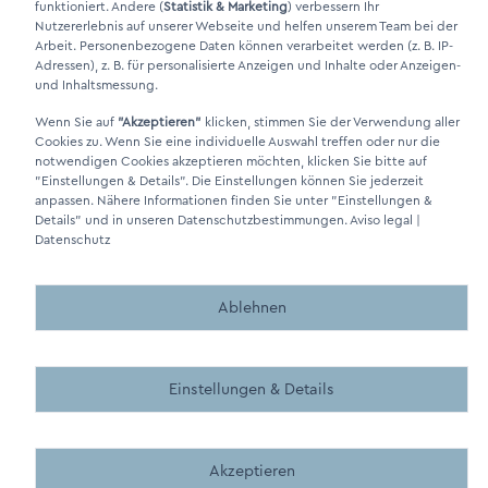
funktioniert. Andere (
Statistik & Marketing
) verbessern Ihr
Nutzererlebnis auf unserer Webseite und helfen unserem Team bei der
Arbeit. Personenbezogene Daten können verarbeitet werden (z. B. IP-
Adressen), z. B. für personalisierte Anzeigen und Inhalte oder Anzeigen-
und Inhaltsmessung.
DINO Dampferzeuger GmbH - Generadores de vapor eléctricos
Wenn Sie auf
"Akzeptieren"
klicken, stimmen Sie der Verwendung aller
"Made in Germany" 2026
Cookies zu. Wenn Sie eine individuelle Auswahl treffen oder nur die
notwendigen Cookies akzeptieren möchten, klicken Sie bitte auf
"Einstellungen & Details"
. Die Einstellungen können Sie jederzeit
anpassen. Nähere Informationen finden Sie unter
"Einstellungen &
Details"
und in unseren Datenschutzbestimmungen.
Aviso legal
|
Datenschutz
Made by BergMedia - Magento2 Design und Entwicklung aus 
Made by BergMedia©
Ablehnen
Einstellungen & Details
Akzeptieren