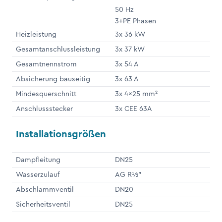
50 Hz
3+PE Phasen
Heizleistung
3x 36 kW
Gesamtanschlussleistung
3x 37 kW
Gesamtnennstrom
3x 54 A
Absicherung bauseitig
3x 63 A
Mindesquerschnitt
3x 4x25 mm²
Anschlussstecker
3x CEE 63A
Installationsgrößen
Dampfleitung
DN25
Wasserzulauf
AG R½"
Abschlammventil
DN20
Sicherheitsventil
DN25