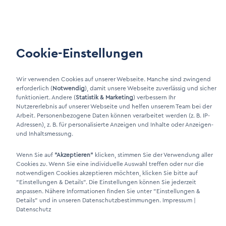
Wartung
Kundenportal
Cookie-Einstellungen
LinkIn Link
Xing Link
Wir verwenden Cookies auf unserer Webseite. Manche sind zwingend
erforderlich (
Notwendig
), damit unsere Webseite zuverlässig und sicher
funktioniert. Andere (
Statistik & Marketing
) verbessern Ihr
Nutzererlebnis auf unserer Webseite und helfen unserem Team bei der
Arbeit. Personenbezogene Daten können verarbeitet werden (z. B. IP-
Adressen), z. B. für personalisierte Anzeigen und Inhalte oder Anzeigen-
und Inhaltsmessung.
Wenn Sie auf
"Akzeptieren"
klicken, stimmen Sie der Verwendung aller
Cookies zu. Wenn Sie eine individuelle Auswahl treffen oder nur die
notwendigen Cookies akzeptieren möchten, klicken Sie bitte auf
DINO Dampferzeuger GmbH - Elektrische Dampferzeuger "Made in
"Einstellungen & Details"
. Die Einstellungen können Sie jederzeit
Germany" 2026
anpassen. Nähere Informationen finden Sie unter
"Einstellungen &
Details"
und in unseren Datenschutzbestimmungen.
Impressum
|
Datenschutz