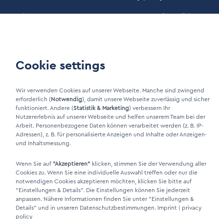
Maintenance
Our Terms and Conditions
Customer area
Cookie settings
LinkIn Link
Xing Link
Wir verwenden Cookies auf unserer Webseite. Manche sind zwingend
erforderlich (
Notwendig
), damit unsere Webseite zuverlässig und sicher
funktioniert. Andere (
Statistik & Marketing
) verbessern Ihr
Nutzererlebnis auf unserer Webseite und helfen unserem Team bei der
Arbeit. Personenbezogene Daten können verarbeitet werden (z. B. IP-
Adressen), z. B. für personalisierte Anzeigen und Inhalte oder Anzeigen-
und Inhaltsmessung.
Wenn Sie auf
"Akzeptieren"
klicken, stimmen Sie der Verwendung aller
Cookies zu. Wenn Sie eine individuelle Auswahl treffen oder nur die
DINO Dampferzeuger GmbH - Electric steam generators "Made in
notwendigen Cookies akzeptieren möchten, klicken Sie bitte auf
"Einstellungen & Details"
. Die Einstellungen können Sie jederzeit
Germany" 2026
anpassen. Nähere Informationen finden Sie unter
"Einstellungen &
Details"
und in unseren Datenschutzbestimmungen.
Imprint
|
privacy
policy