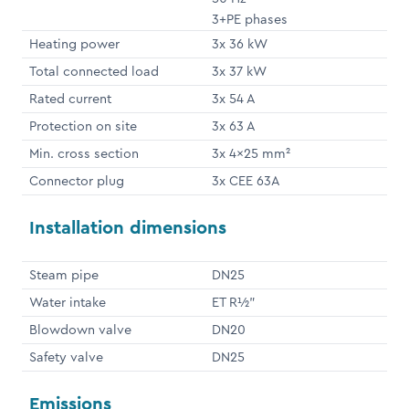
3+PE phases
Heating power
3x 36 kW
Total connected load
3x 37 kW
Rated current
3x 54 A
Protection on site
3x 63 A
Min. cross section
3x 4x25 mm²
Connector plug
3x CEE 63A
Installation dimensions
Steam pipe
DN25
Water intake
ET R½"
Blowdown valve
DN20
Safety valve
DN25
Emissions