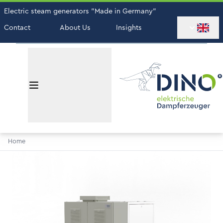
Electric steam generators "Made in Germany"
Contact
About Us
Insights
Home