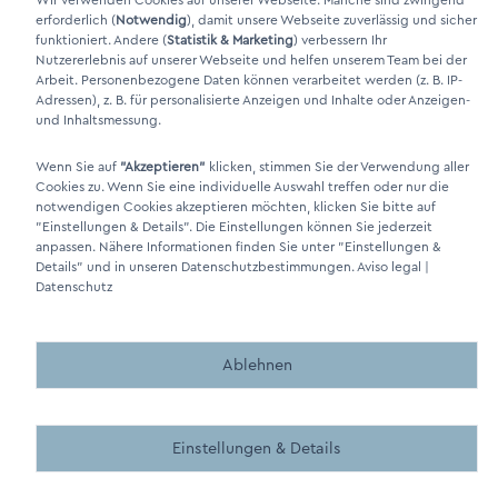
Wir verwenden Cookies auf unserer Webseite. Manche sind zwingend
erforderlich (
Notwendig
), damit unsere Webseite zuverlässig und sicher
funktioniert. Andere (
Statistik & Marketing
) verbessern Ihr
Nutzererlebnis auf unserer Webseite und helfen unserem Team bei der
Arbeit. Personenbezogene Daten können verarbeitet werden (z. B. IP-
Adressen), z. B. für personalisierte Anzeigen und Inhalte oder Anzeigen-
und Inhaltsmessung.
Wenn Sie auf
"Akzeptieren"
klicken, stimmen Sie der Verwendung aller
Cookies zu. Wenn Sie eine individuelle Auswahl treffen oder nur die
DINO Dampferzeuger GmbH - Generadores de vapor eléctricos
notwendigen Cookies akzeptieren möchten, klicken Sie bitte auf
"Made in Germany" 2026
"Einstellungen & Details"
. Die Einstellungen können Sie jederzeit
anpassen. Nähere Informationen finden Sie unter
"Einstellungen &
Details"
und in unseren Datenschutzbestimmungen.
Aviso legal
|
Datenschutz
Ablehnen
Made by BergMedia - Magento2 Design und Entwicklung aus 
Made by BergMedia©
Einstellungen & Details