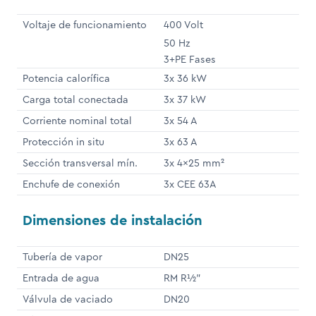
Voltaje de funcionamiento
400 Volt
50 Hz
3+PE Fases
Potencia calorífica
3x 36 kW
Carga total conectada
3x 37 kW
Corriente nominal total
3x 54 A
Protección in situ
3x 63 A
Sección transversal mín.
3x 4x25 mm²
Enchufe de conexión
3x CEE 63A
Dimensiones de instalación
Tubería de vapor
DN25
Entrada de agua
RM R½"
Válvula de vaciado
DN20