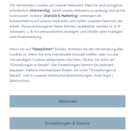
Wir verwenden Cookies auf unserer Webseite. Manche sind zwingend
erforderlich (
Notwendig
), damit unsere Webseite zuverlässig und sicher
LinkIn Link
funktioniert. Andere (
Statistik & Marketing
) verbessern Ihr
Xing Link
Nutzererlebnis auf unserer Webseite und helfen unserem Team bei der
Arbeit. Personenbezogene Daten können verarbeitet werden (z. B. IP-
Adressen), z. B. für personalisierte Anzeigen und Inhalte oder Anzeigen-
und Inhaltsmessung.
Wenn Sie auf
"Akzeptieren"
klicken, stimmen Sie der Verwendung aller
Cookies zu. Wenn Sie eine individuelle Auswahl treffen oder nur die
notwendigen Cookies akzeptieren möchten, klicken Sie bitte auf
"Einstellungen & Details"
. Die Einstellungen können Sie jederzeit
anpassen. Nähere Informationen finden Sie unter
"Einstellungen &
DINO Dampferzeuger GmbH - Generadores de vapor eléctricos
Details"
und in unseren Datenschutzbestimmungen.
Aviso legal
|
"Made in Germany" 2026
Datenschutz
Ablehnen
Made by BergMedia - Magento2 Design und Entwicklung aus 
Made by BergMedia©
Einstellungen & Details