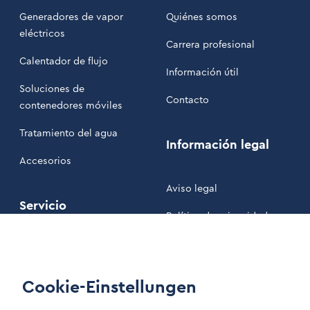
Generadores de vapor
Quiénes somos
eléctricos
Carrera profesional
Calentador de flujo
Información útil
Soluciones de
Contacto
contenedores móviles
Tratamiento del agua
Información legal
Accesorios
Aviso legal
Servicio
Política de privacidad
Nuestros Términos y
Mantenimiento
Condiciones
Área de clientes
Cookie-Einstellungen