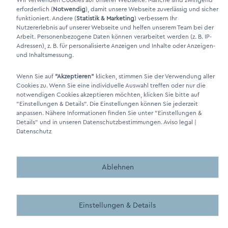
Wir verwenden Cookies auf unserer Webseite. Manche sind zwingend
erforderlich (
Notwendig
), damit unsere Webseite zuverlässig und sicher
funktioniert. Andere (
Statistik & Marketing
) verbessern Ihr
Nutzererlebnis auf unserer Webseite und helfen unserem Team bei der
Arbeit. Personenbezogene Daten können verarbeitet werden (z. B. IP-
Adressen), z. B. für personalisierte Anzeigen und Inhalte oder Anzeigen-
und Inhaltsmessung.
Wenn Sie auf
"Akzeptieren"
klicken, stimmen Sie der Verwendung aller
Cookies zu. Wenn Sie eine individuelle Auswahl treffen oder nur die
DINO Dampferzeuger GmbH - Generadores de vapor eléctricos
notwendigen Cookies akzeptieren möchten, klicken Sie bitte auf
"Made in Germany" 2026
"Einstellungen & Details"
. Die Einstellungen können Sie jederzeit
anpassen. Nähere Informationen finden Sie unter
"Einstellungen &
Details"
und in unseren Datenschutzbestimmungen.
Aviso legal
|
Datenschutz
Ablehnen
Made by BergMedia - Magento2 Design und Entwicklung aus 
Made by BergMedia©
Einstellungen & Details