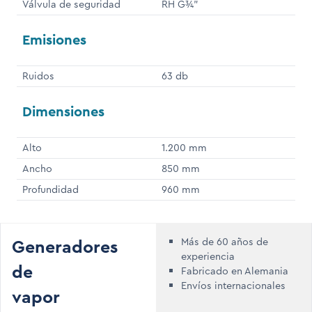
Válvula de seguridad
RH G¾"
Emisiones
Ruidos
63 db
Dimensiones
Alto
1.200 mm
Ancho
850 mm
Profundidad
960 mm
Generadores
Más de 60 años de
experiencia
de
Fabricado en Alemania
Envíos internacionales
vapor