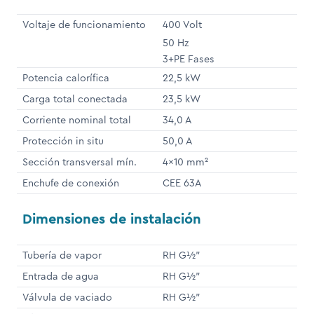
Voltaje de funcionamiento
400 Volt
50 Hz
3+PE Fases
Potencia calorífica
22,5 kW
Carga total conectada
23,5 kW
Corriente nominal total
34,0 A
Protección in situ
50,0 A
Sección transversal mín.
4x10 mm²
Enchufe de conexión
CEE 63A
Dimensiones de instalación
Tubería de vapor
RH G½"
Entrada de agua
RH G½"
Válvula de vaciado
RH G½"