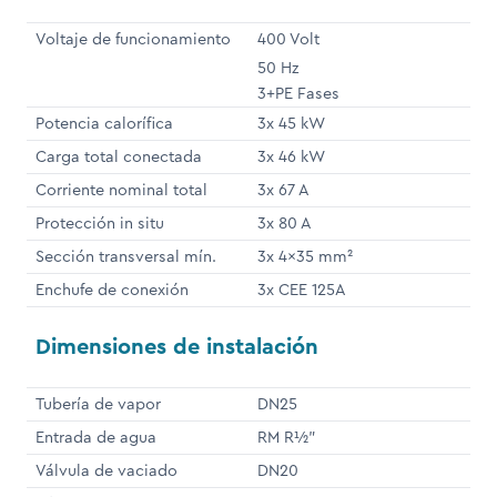
Voltaje de funcionamiento
400 Volt
50 Hz
3+PE Fases
Potencia calorífica
3x 45 kW
Carga total conectada
3x 46 kW
Corriente nominal total
3x 67 A
Protección in situ
3x 80 A
Sección transversal mín.
3x 4x35 mm²
Enchufe de conexión
3x CEE 125A
Dimensiones de instalación
Tubería de vapor
DN25
Entrada de agua
RM R½"
Válvula de vaciado
DN20