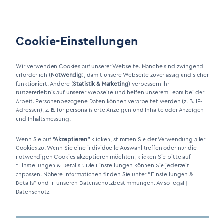
Área de clientes
Cookie-Einstellungen
LinkIn Link
Xing Link
Wir verwenden Cookies auf unserer Webseite. Manche sind zwingend
erforderlich (
Notwendig
), damit unsere Webseite zuverlässig und sicher
funktioniert. Andere (
Statistik & Marketing
) verbessern Ihr
Nutzererlebnis auf unserer Webseite und helfen unserem Team bei der
Arbeit. Personenbezogene Daten können verarbeitet werden (z. B. IP-
Adressen), z. B. für personalisierte Anzeigen und Inhalte oder Anzeigen-
und Inhaltsmessung.
Wenn Sie auf
"Akzeptieren"
klicken, stimmen Sie der Verwendung aller
Cookies zu. Wenn Sie eine individuelle Auswahl treffen oder nur die
DINO Dampferzeuger GmbH - Generadores de vapor eléctricos
notwendigen Cookies akzeptieren möchten, klicken Sie bitte auf
"Made in Germany" 2026
"Einstellungen & Details"
. Die Einstellungen können Sie jederzeit
anpassen. Nähere Informationen finden Sie unter
"Einstellungen &
Details"
und in unseren Datenschutzbestimmungen.
Aviso legal
|
Datenschutz