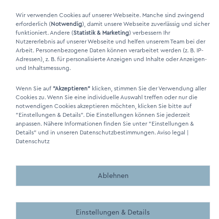
Xing Link
Wir verwenden Cookies auf unserer Webseite. Manche sind zwingend
erforderlich (
Notwendig
), damit unsere Webseite zuverlässig und sicher
funktioniert. Andere (
Statistik & Marketing
) verbessern Ihr
Nutzererlebnis auf unserer Webseite und helfen unserem Team bei der
Arbeit. Personenbezogene Daten können verarbeitet werden (z. B. IP-
Adressen), z. B. für personalisierte Anzeigen und Inhalte oder Anzeigen-
und Inhaltsmessung.
Wenn Sie auf
"Akzeptieren"
klicken, stimmen Sie der Verwendung aller
Cookies zu. Wenn Sie eine individuelle Auswahl treffen oder nur die
DINO Dampferzeuger GmbH - Generadores de vapor eléctricos
notwendigen Cookies akzeptieren möchten, klicken Sie bitte auf
"Made in Germany" 2026
"Einstellungen & Details"
. Die Einstellungen können Sie jederzeit
anpassen. Nähere Informationen finden Sie unter
"Einstellungen &
Details"
und in unseren Datenschutzbestimmungen.
Aviso legal
|
Datenschutz
Ablehnen
Made by BergMedia - Magento2 Design und Entwicklung aus 
Made by BergMedia©
Einstellungen & Details