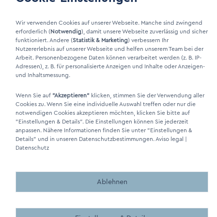
LinkIn Link
Xing Link
Wir verwenden Cookies auf unserer Webseite. Manche sind zwingend
erforderlich (
Notwendig
), damit unsere Webseite zuverlässig und sicher
funktioniert. Andere (
Statistik & Marketing
) verbessern Ihr
Nutzererlebnis auf unserer Webseite und helfen unserem Team bei der
Arbeit. Personenbezogene Daten können verarbeitet werden (z. B. IP-
Adressen), z. B. für personalisierte Anzeigen und Inhalte oder Anzeigen-
und Inhaltsmessung.
Wenn Sie auf
"Akzeptieren"
klicken, stimmen Sie der Verwendung aller
Cookies zu. Wenn Sie eine individuelle Auswahl treffen oder nur die
DINO Dampferzeuger GmbH - Generadores de vapor eléctricos
notwendigen Cookies akzeptieren möchten, klicken Sie bitte auf
"Made in Germany" 2026
"Einstellungen & Details"
. Die Einstellungen können Sie jederzeit
anpassen. Nähere Informationen finden Sie unter
"Einstellungen &
Details"
und in unseren Datenschutzbestimmungen.
Aviso legal
|
Datenschutz
Ablehnen
Made by BergMedia - Magento2 Design und Entwicklung aus 
Made by BergMedia©