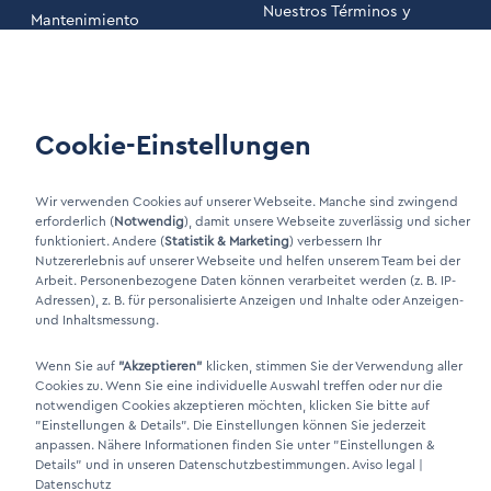
Nuestros Términos y
Mantenimiento
Condiciones
Área de clientes
Cookie-Einstellungen
LinkIn Link
Xing Link
Wir verwenden Cookies auf unserer Webseite. Manche sind zwingend
erforderlich (
Notwendig
), damit unsere Webseite zuverlässig und sicher
funktioniert. Andere (
Statistik & Marketing
) verbessern Ihr
Nutzererlebnis auf unserer Webseite und helfen unserem Team bei der
Arbeit. Personenbezogene Daten können verarbeitet werden (z. B. IP-
Adressen), z. B. für personalisierte Anzeigen und Inhalte oder Anzeigen-
und Inhaltsmessung.
Wenn Sie auf
"Akzeptieren"
klicken, stimmen Sie der Verwendung aller
Cookies zu. Wenn Sie eine individuelle Auswahl treffen oder nur die
DINO Dampferzeuger GmbH - Generadores de vapor eléctricos
notwendigen Cookies akzeptieren möchten, klicken Sie bitte auf
"Made in Germany" 2026
"Einstellungen & Details"
. Die Einstellungen können Sie jederzeit
anpassen. Nähere Informationen finden Sie unter
"Einstellungen &
Details"
und in unseren Datenschutzbestimmungen.
Aviso legal
|
Datenschutz