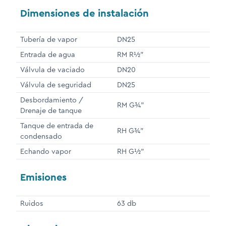
Dimensiones de instalación
Tubería de vapor
DN25
Entrada de agua
RM R½"
Válvula de vaciado
DN20
Válvula de seguridad
DN25
Desbordamiento /
RM G¾"
Drenaje de tanque
Tanque de entrada de
RH G¾"
condensado
Echando vapor
RH G½"
Emisiones
Ruidos
63 db