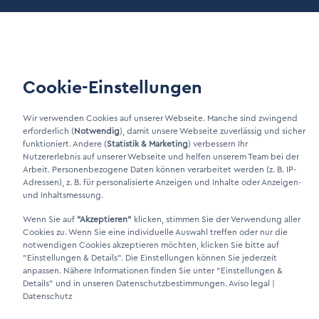
Nuestros Términos y
Mantenimiento
Condiciones
Área de clientes
Cookie-Einstellungen
LinkIn Link
Wir verwenden Cookies auf unserer Webseite. Manche sind zwingend
erforderlich (
Notwendig
), damit unsere Webseite zuverlässig und sicher
Xing Link
funktioniert. Andere (
Statistik & Marketing
) verbessern Ihr
Nutzererlebnis auf unserer Webseite und helfen unserem Team bei der
Arbeit. Personenbezogene Daten können verarbeitet werden (z. B. IP-
Adressen), z. B. für personalisierte Anzeigen und Inhalte oder Anzeigen-
und Inhaltsmessung.
Wenn Sie auf
"Akzeptieren"
klicken, stimmen Sie der Verwendung aller
Cookies zu. Wenn Sie eine individuelle Auswahl treffen oder nur die
notwendigen Cookies akzeptieren möchten, klicken Sie bitte auf
"Einstellungen & Details"
. Die Einstellungen können Sie jederzeit
DINO Dampferzeuger GmbH - Generadores de vapor eléctricos
anpassen. Nähere Informationen finden Sie unter
"Einstellungen &
"Made in Germany" 2026
Details"
und in unseren Datenschutzbestimmungen.
Aviso legal
|
Datenschutz