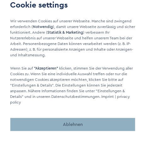
Cookie settings
Wir verwenden Cookies auf unserer Webseite. Manche sind zwingend
erforderlich (
Notwendig
), damit unsere Webseite zuverlässig und sicher
funktioniert. Andere (
Statistik & Marketing
) verbessern Ihr
DINO Dampferzeuger GmbH - Electric steam generators "Made in
Nutzererlebnis auf unserer Webseite und helfen unserem Team bei der
Germany" 2026
Arbeit. Personenbezogene Daten können verarbeitet werden (z. B. IP-
Adressen), z. B. für personalisierte Anzeigen und Inhalte oder Anzeigen-
und Inhaltsmessung.
Wenn Sie auf
"Akzeptieren"
klicken, stimmen Sie der Verwendung aller
Cookies zu. Wenn Sie eine individuelle Auswahl treffen oder nur die
notwendigen Cookies akzeptieren möchten, klicken Sie bitte auf
Made by BergMedia - Magento2 Design und Entwicklung aus 
Made by BergMedia©
"Einstellungen & Details"
. Die Einstellungen können Sie jederzeit
anpassen. Nähere Informationen finden Sie unter
"Einstellungen &
Details"
und in unseren Datenschutzbestimmungen.
Imprint
|
privacy
policy
Ablehnen