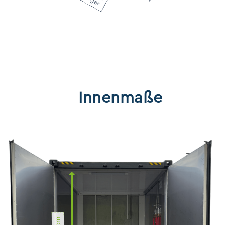
Außenhöhe
200 cm
Außentiefe
245 cm
Gesamtlänge ohne Dampferzeuger
Innenmaße
305 cm
Gesamtlänge mit Dampferzeuger
365 cm