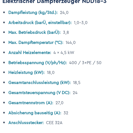
Elektrischer Dampferzeuger NDD18-3
Dampfleistung (kg/Std.):
24,0
Arbeitsdruck (barÜ, einstellbar):
1,0–3,0
Max. Betriebsdruck (barÜ):
3,8
Max. Dampftemperatur (°C):
144,0
Anzahl Heizelemente:
4 × 4,5 kW
Betriebsspannung (V/ph/Hz):
400 / 3+PE / 50
Heizleistung (kW):
18,0
Gesamtanschlussleistung (kW):
18,5
Gesamtsteuerspannung (V DC):
24
Gesamtnennstrom (A):
27,0
Absicherung bauseitig (A):
32
Anschlussstecker:
CEE 32A