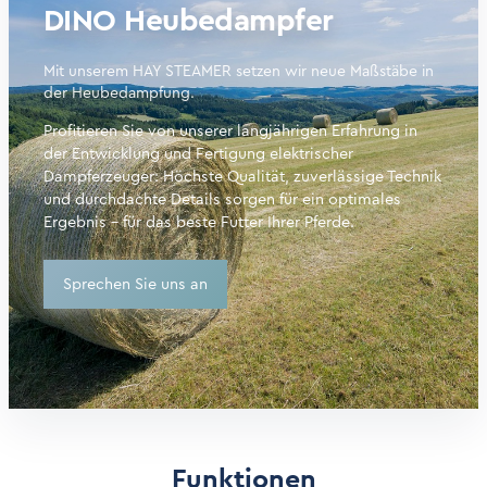
DINO Heubedampfer
Mit unserem HAY STEAMER setzen wir neue Maßstäbe in
der Heubedampfung.
Profitieren Sie von unserer langjährigen Erfahrung in
der Entwicklung und Fertigung elektrischer
Dampferzeuger: Höchste Qualität, zuverlässige Technik
und durchdachte Details sorgen für ein optimales
Ergebnis – für das beste Futter Ihrer Pferde.
Sprechen Sie uns an
Funktionen