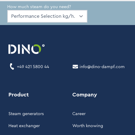
How much steam do you need?
+49 421 5800 44
info@dino-dampf.com
Product
Company
Steam generators
Career
Heat exchanger
Worth knowing