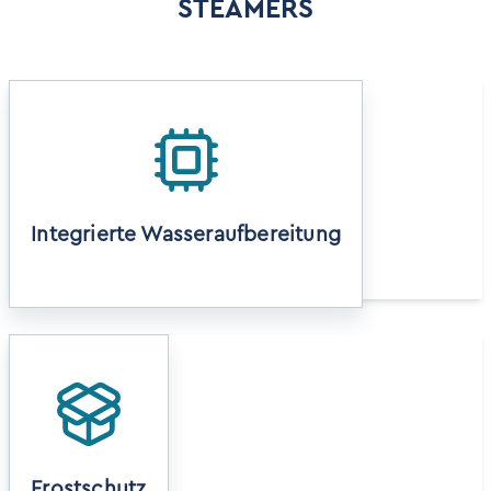
Innentiefe
STEAMERS
280 cm
Die integrierte Enthärtungsanlage schützt den
Dampferzeuger, Leitungen und die Dampflanzen
vor Verkalkung.
Integrierte Wasseraufbereitung
Die Anlage verfügt über einen Frostwächter, der
die Anlage für Frostschäden schützt.
Frostschutz