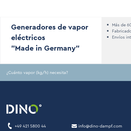
Generadores de vapor
Más de 60
Fabricad
eléctricos
Envíos in
"Made in Germany"
¿Cuánto vapor (kg/h) necesita?
+49 421 5800 44
info@dino-dampf.com