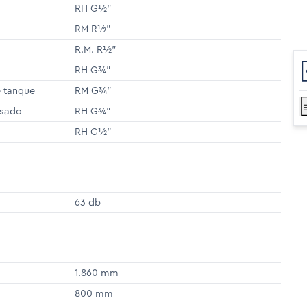
RH G½"
RM R½"
R.M. R½"
RH G¾"
 tanque
RM G¾"
nsado
RH G¾"
RH G½"
63 db
1.860 mm
800 mm