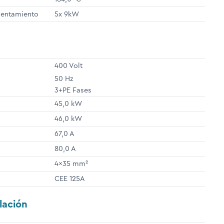
lentamiento
5x 9kW
400 Volt
50 Hz
3+PE Fases
45,0 kW
46,0 kW
67,0 A
80,0 A
4x35 mm²
CEE 125A
lación