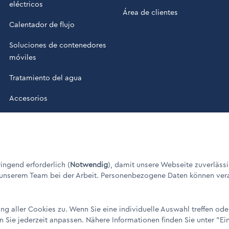
eléctricos
Área de clientes
Calentador de flujo
Soluciones de contenedores
móviles
Tratamiento del agua
Accesorios
cos "Made in Germany" / © 1960 - 2026
ngend erforderlich (
Notwendig
), damit unsere Webseite zuverlässi
 unserem Team bei der Arbeit. Personenbezogene Daten können verarbe
g aller Cookies zu. Wenn Sie eine individuelle Auswahl treffen od
n Sie jederzeit anpassen. Nähere Informationen finden Sie unter
"Ei