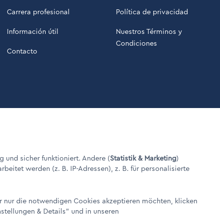
Carrera profesional
Política de privacidad
Información útil
Nuestros Términos y
Condiciones
Contacto
g und sicher funktioniert. Andere (
Statistik & Marketing
)
itet werden (z. B. IP-Adressen), z. B. für personalisierte
er nur die notwendigen Cookies akzeptieren möchten, klicken
nstellungen & Details"
und in unseren