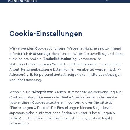
Mantenimiento
Condiciones
Área de clientes
Cookie-Einstellungen
LinkIn Link
Xing Link
Wir verwenden Cookies auf unserer Webseite. Manche sind zwingend
erforderlich (
Notwendig
), damit unsere Webseite zuverlässig und sicher
funktioniert. Andere (
Statistik & Marketing
) verbessern Ihr
Nutzererlebnis auf unserer Webseite und helfen unserem Team bei der
Arbeit. Personenbezogene Daten können verarbeitet werden (z. B. IP-
Adressen), z. B. für personalisierte Anzeigen und Inhalte oder Anzeigen-
und Inhaltsmessung.
Wenn Sie auf
"Akzeptieren"
klicken, stimmen Sie der Verwendung aller
Cookies zu. Wenn Sie eine individuelle Auswahl treffen oder nur die
DINO Dampferzeuger GmbH - Generadores de vapor eléctricos
notwendigen Cookies akzeptieren möchten, klicken Sie bitte auf
"Made in Germany" 2026
"Einstellungen & Details"
. Die Einstellungen können Sie jederzeit
anpassen. Nähere Informationen finden Sie unter
"Einstellungen &
Details"
und in unseren Datenschutzbestimmungen.
Aviso legal
|
Datenschutz