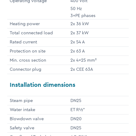
Operating voltage
400 Volt
50 Hz
3+PE phases
Heating power
2x 36 kW
Total connected load
2x 37 kW
Rated current
2x 54 A
Protection on site
2x 63 A
Min. cross section
2x 4x25 mm²
Connector plug
2x CEE 63A
Installation dimensions
Steam pipe
DN25
Water intake
ET R½"
Blowdown valve
DN20
Safety valve
DN25