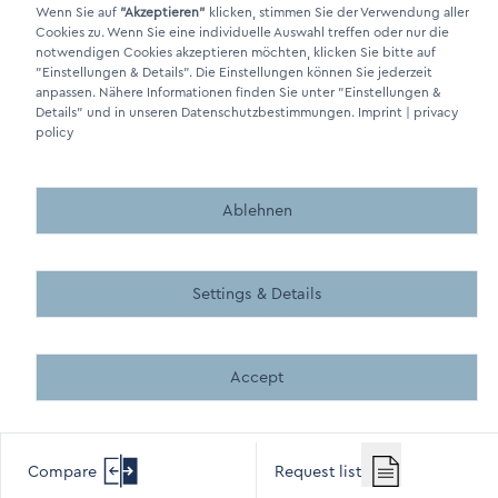
Wenn Sie auf
"Akzeptieren"
klicken, stimmen Sie der Verwendung aller
Cookies zu. Wenn Sie eine individuelle Auswahl treffen oder nur die
DINO Dampferzeuger GmbH - Electric steam generators "Made in
notwendigen Cookies akzeptieren möchten, klicken Sie bitte auf
Germany" 2026
"Einstellungen & Details"
. Die Einstellungen können Sie jederzeit
anpassen. Nähere Informationen finden Sie unter
"Einstellungen &
Details"
und in unseren Datenschutzbestimmungen.
Imprint
|
privacy
policy
Ablehnen
Made by BergMedia - Magento2 Design und Entwicklung aus 
Made by BergMedia©
Settings & Details
Accept
Compare
Request list