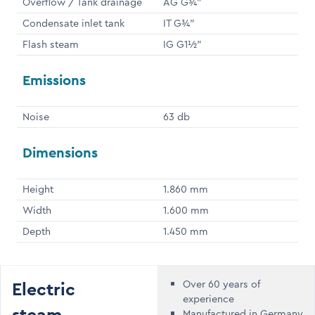
Overflow / Tank drainage
AG G¾"
Condensate inlet tank
IT G¾"
Flash steam
IG G1½"
Emissions
Noise
63 db
Dimensions
Height
1.860 mm
Width
1.600 mm
Depth
1.450 mm
Electric
Over 60 years of
experience
Manufactured in Germany