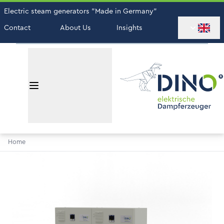
Electric steam generators "Made in Germany"
Contact
About Us
Insights
Home