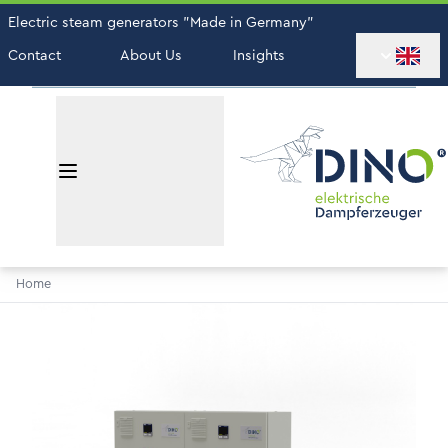
Electric steam generators "Made in Germany"
Contact
About Us
Insights
Home