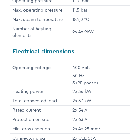
Operating pressure
1-10 bar
Max. operating pressure
11.5 bar
Max. steam temperature
184,0 °C
Number of heating
2x 4x 9kW
elements
Electrical dimensions
Operating voltage
400 Volt
50 Hz
3+PE phases
Heating power
2x 36 kW
Total connected load
2x 37 kW
Rated current
2x 54 A
Protection on site
2x 63 A
Min. cross section
2x 4x 25 mm²
Connector plug
2x CEE 63A