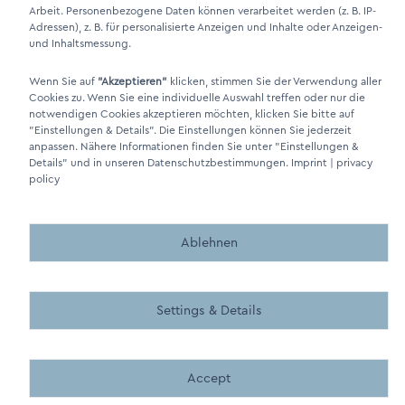
Arbeit. Personenbezogene Daten können verarbeitet werden (z. B. IP-
Adressen), z. B. für personalisierte Anzeigen und Inhalte oder Anzeigen-
und Inhaltsmessung.
Wenn Sie auf
"Akzeptieren"
klicken, stimmen Sie der Verwendung aller
Cookies zu. Wenn Sie eine individuelle Auswahl treffen oder nur die
DINO Dampferzeuger GmbH - Electric steam generators "Made in
notwendigen Cookies akzeptieren möchten, klicken Sie bitte auf
Germany" 2026
"Einstellungen & Details"
. Die Einstellungen können Sie jederzeit
anpassen. Nähere Informationen finden Sie unter
"Einstellungen &
Details"
und in unseren Datenschutzbestimmungen.
Imprint
|
privacy
policy
Ablehnen
Made by BergMedia - Magento2 Design und Entwicklung aus 
Made by BergMedia©
Settings & Details
Accept