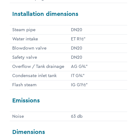
Installation dimensions
Steam pipe
DN20
Water intake
ET R½"
Blowdown valve
DN20
Safety valve
DN20
Overflow / Tank drainage
AG G¾"
Condensate inlet tank
IT G¾"
Flash steam
IG G1½"
Emissions
Noise
63 db
Dimensions