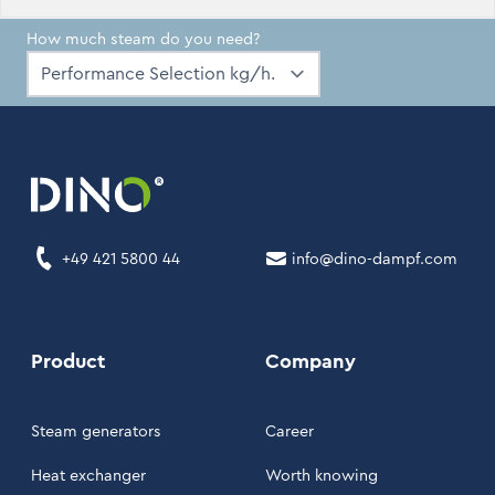
How much steam do you need?
+49 421 5800 44
info@dino-dampf.com
Product
Company
Steam generators
Career
Heat exchanger
Worth knowing