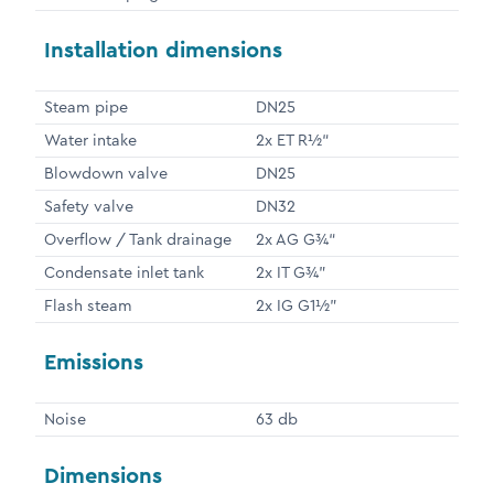
Installation dimensions
Steam pipe
DN25
Water intake
2x ET R½“
Blowdown valve
DN25
Safety valve
DN32
Overflow / Tank drainage
2x AG G¾“
Condensate inlet tank
2x IT G¾"
Flash steam
2x IG G1½"
Emissions
Noise
63 db
Dimensions