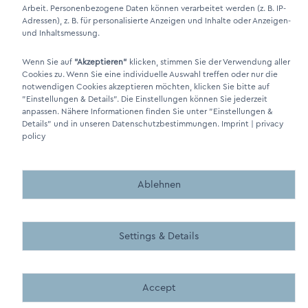
Arbeit. Personenbezogene Daten können verarbeitet werden (z. B. IP-
Adressen), z. B. für personalisierte Anzeigen und Inhalte oder Anzeigen-
und Inhaltsmessung.
Wenn Sie auf
"Akzeptieren"
klicken, stimmen Sie der Verwendung aller
Cookies zu. Wenn Sie eine individuelle Auswahl treffen oder nur die
DINO Dampferzeuger GmbH - Electric steam generators "Made in
notwendigen Cookies akzeptieren möchten, klicken Sie bitte auf
Germany" 2026
"Einstellungen & Details"
. Die Einstellungen können Sie jederzeit
anpassen. Nähere Informationen finden Sie unter
"Einstellungen &
Details"
und in unseren Datenschutzbestimmungen.
Imprint
|
privacy
policy
Ablehnen
Made by BergMedia - Magento2 Design und Entwicklung aus 
Made by BergMedia©
Settings & Details
Accept