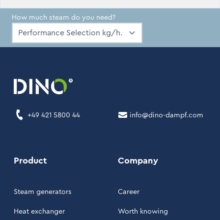
How much steam do you need?
+49 421 5800 44
info@dino-dampf.com
Product
Company
Steam generators
Career
Heat exchanger
Worth knowing