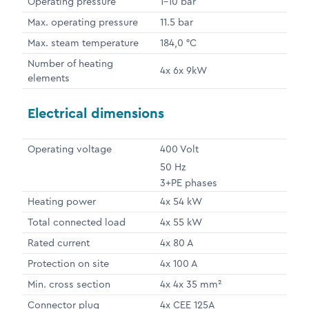
Operating pressure
1-10 bar
Max. operating pressure
11.5 bar
Max. steam temperature
184,0 °C
Number of heating
4x 6x 9kW
elements
Electrical dimensions
Operating voltage
400 Volt
50 Hz
3+PE phases
Heating power
4x 54 kW
Total connected load
4x 55 kW
Rated current
4x 80 A
Protection on site
4x 100 A
Min. cross section
4x 4x 35 mm²
Connector plug
4x CEE 125A