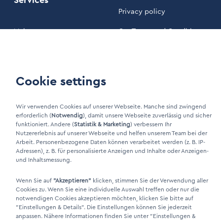
Services
Privacy policy
Maintenance
Our Terms and Conditions
Customer area
Cookie settings
LinkIn Link
Xing Link
Wir verwenden Cookies auf unserer Webseite. Manche sind zwingend
erforderlich (
Notwendig
), damit unsere Webseite zuverlässig und sicher
funktioniert. Andere (
Statistik & Marketing
) verbessern Ihr
Nutzererlebnis auf unserer Webseite und helfen unserem Team bei der
Arbeit. Personenbezogene Daten können verarbeitet werden (z. B. IP-
Adressen), z. B. für personalisierte Anzeigen und Inhalte oder Anzeigen-
und Inhaltsmessung.
Wenn Sie auf
"Akzeptieren"
klicken, stimmen Sie der Verwendung aller
Cookies zu. Wenn Sie eine individuelle Auswahl treffen oder nur die
DINO Dampferzeuger GmbH - Electric steam generators "Made in
notwendigen Cookies akzeptieren möchten, klicken Sie bitte auf
"Einstellungen & Details"
. Die Einstellungen können Sie jederzeit
Germany" 2026
anpassen. Nähere Informationen finden Sie unter
"Einstellungen &