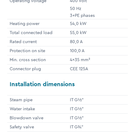
Operating voltage
400 Volt
50 Hz
3+PE phases
Heating power
54,0 kW
Total connected load
55,0 kW
Rated current
80,0 A
Protection on site
100,0 A
Min. cross section
4x35 mm²
Connector plug
CEE 125A
Installation dimensions
Steam pipe
IT G½"
Water intake
IT G½"
Blowdown valve
IT G½"
Safety valve
IT G¾"