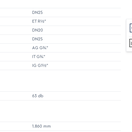
DN25
ET R½"
DN20
DN25
AG G¾"
IT G¾"
IG G1½"
63 db
1.860 mm