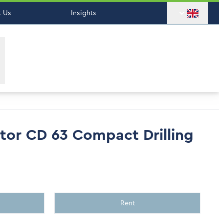
 Us
Insights
or CD 63 Compact Drilling
Rent