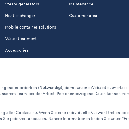
Steam generators
Maintenance
Heat exchanger
Customer area
Mobile container solutions
Water treatment
Accessories
ade in Germany" / © 1960 - 2026
ngend erforderlich (
Notwendig
), damit unsere Webseite zuverlässi
 unserem Team bei der Arbeit. Personenbezogene Daten können verarbe
g aller Cookies zu. Wenn Sie eine individuelle Auswahl treffen od
n Sie jederzeit anpassen. Nähere Informationen finden Sie unter
"Ei