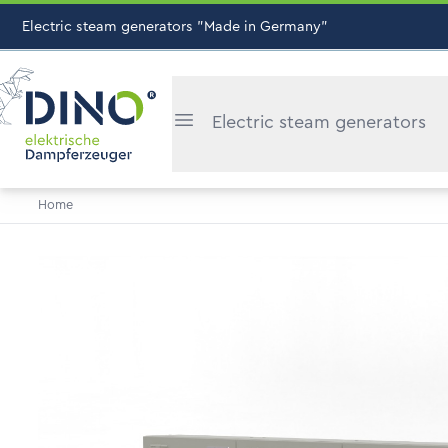
Electric steam generators "Made in Germany"
Electric steam generators
Home