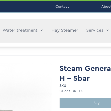
Contact
About
Water treatment
Hay Steamer
Services
Steam Generat
H - 5bar
SKU
CD63K-DR-H-5
Buy