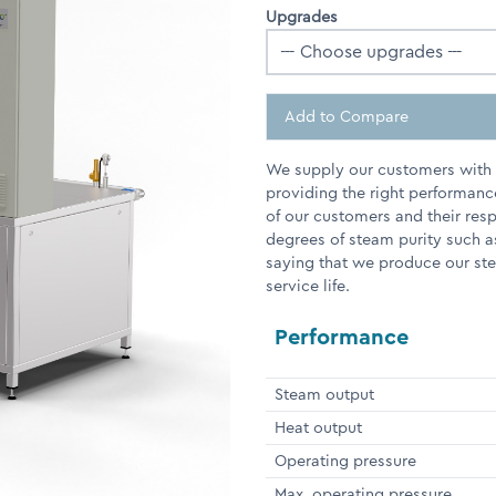
Upgrades
Add to Compare
We supply our customers with e
providing the right performanc
of our customers and their res
degrees of steam purity such a
saying that we produce our stea
service life.
Performance
Steam output
Heat output
Operating pressure
Max. operating pressure