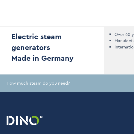
Electric steam
Over 60 y
Manufact
generators
Internati
Made in Germany
How much steam do you need?