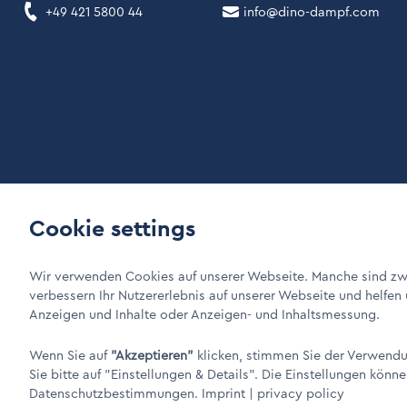
+49 421 5800 44
info@dino-dampf.com
Cookie settings
LinkIn Link
Xing Link
DINO Dampferzeuger GmbH - Electric steam generators "M
Wir verwenden Cookies auf unserer Webseite. Manche sind zwi
verbessern Ihr Nutzererlebnis auf unserer Webseite und helfen
Anzeigen und Inhalte oder Anzeigen- und Inhaltsmessung.
Wenn Sie auf
"Akzeptieren"
klicken, stimmen Sie der Verwendun
Sie bitte auf
"Einstellungen & Details"
. Die Einstellungen könne
Datenschutzbestimmungen.
Imprint
|
privacy policy