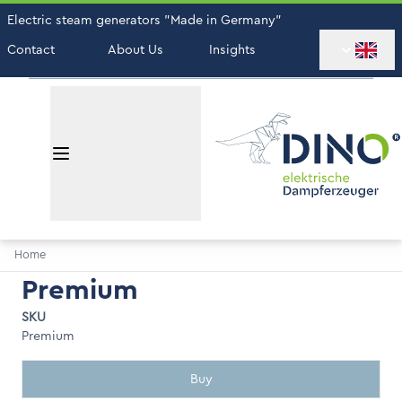
Electric steam generators "Made in Germany"
Contact
About Us
Insights
Home
Premium
SKU
Premium
Buy