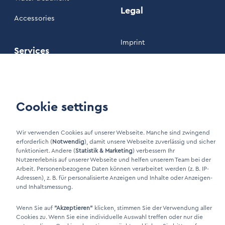
Legal
Accessories
Imprint
Services
Privacy policy
Maintenance
Our Terms and Conditions
Customer area
Cookie settings
Wir verwenden Cookies auf unserer Webseite. Manche sind zwingend
erforderlich (
Notwendig
), damit unsere Webseite zuverlässig und sicher
LinkIn Link
funktioniert. Andere (
Statistik & Marketing
) verbessern Ihr
Xing Link
Nutzererlebnis auf unserer Webseite und helfen unserem Team bei der
Arbeit. Personenbezogene Daten können verarbeitet werden (z. B. IP-
Adressen), z. B. für personalisierte Anzeigen und Inhalte oder Anzeigen-
und Inhaltsmessung.
Wenn Sie auf
"Akzeptieren"
klicken, stimmen Sie der Verwendung aller
Cookies zu. Wenn Sie eine individuelle Auswahl treffen oder nur die