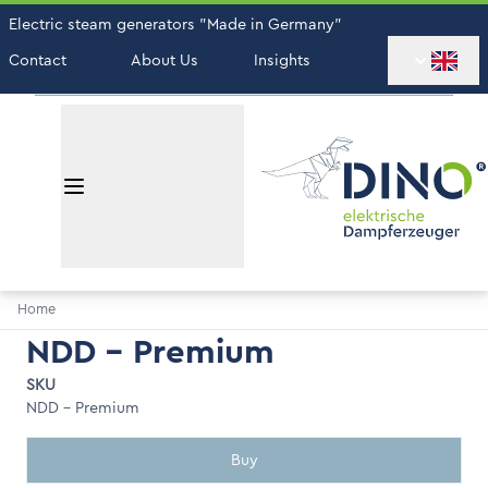
Electric steam generators "Made in Germany"
Contact
About Us
Insights
Home
NDD - Premium
SKU
NDD - Premium
Buy