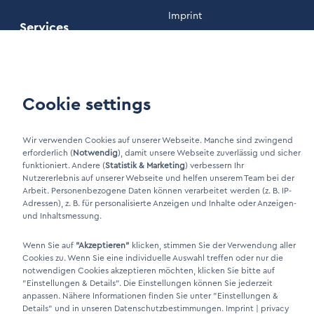
Imprint
Services
Privacy policy
Maintenance
Our Terms and Conditions
Cookie settings
Customer area
Wir verwenden Cookies auf unserer Webseite. Manche sind zwingend
erforderlich (
Notwendig
), damit unsere Webseite zuverlässig und sicher
LinkIn Link
funktioniert. Andere (
Statistik & Marketing
) verbessern Ihr
Xing Link
Nutzererlebnis auf unserer Webseite und helfen unserem Team bei der
Arbeit. Personenbezogene Daten können verarbeitet werden (z. B. IP-
Adressen), z. B. für personalisierte Anzeigen und Inhalte oder Anzeigen-
und Inhaltsmessung.
Wenn Sie auf
"Akzeptieren"
klicken, stimmen Sie der Verwendung aller
Cookies zu. Wenn Sie eine individuelle Auswahl treffen oder nur die
notwendigen Cookies akzeptieren möchten, klicken Sie bitte auf
"Einstellungen & Details"
. Die Einstellungen können Sie jederzeit
anpassen. Nähere Informationen finden Sie unter
"Einstellungen &
DINO Dampferzeuger GmbH - Electric steam generators "Made in
Details"
und in unseren Datenschutzbestimmungen.
Imprint
|
privacy